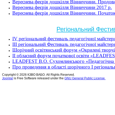
Вереснева феєрія дошкілля Вінниччини. Продов
Вереснева феєрія дошкілля Вінниччини 2017 р.
Вереснева феєрія дошкілля Вінниччини. Початок
Регіональний Фести
ІV регіональний фестиваль педагогічної майст
ІІІ регіональний Фестиваль педагогічної майст
Щорічний освітянський форум «Окрилені творч
ІІ обласний форум початкової освіти «LEADFEST
LEADFEST В.О. Сухомлинського «Педагогічна с
Про проведення в області щорічного І регіона
Copyright © 2026 КЗВО ВАБО. All Rights Reserved.
Joomla!
is Free Software released under the
GNU General Public License.