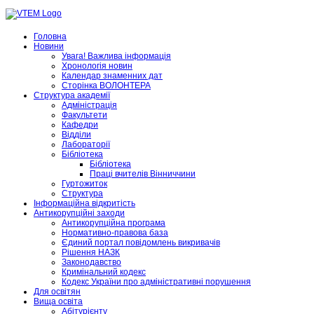
Головна
Новини
Увага! Важлива інформація
Хронологія новин
Календар знаменних дат
Сторінка ВОЛОНТЕРА
Структура академії
Адміністрація
Факультети
Кафедри
Відділи
Лабораторії
Бібліотека
Бібліотека
Праці вчителів Вінниччини
Гуртожиток
Структура
Інформаційна відкритість
Антикорупційні заходи
Антикорупційна програма
Нормативно-правова база
Єдиний портал повідомлень викривачів
Рішення НАЗК
Законодавство
Кримінальний кодекс
Кодекс України про адміністративні порушення
Для освітян
Вища освіта
Абітурієнту