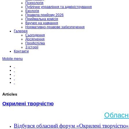
Психологія
Публічне управління та адміністрування
Екологія
Правила прийому 2026
Приймальна комісія
Ваучер на навчання
Нормативно-правове забезпечення
Галерея
Сьогодення
Досягнення
Профспілка
З історії
Контакти
Mobile menu
Articles
Окрилені творчістю
Обласн
Відбувся обласний форум «Окрилені творчістю» 