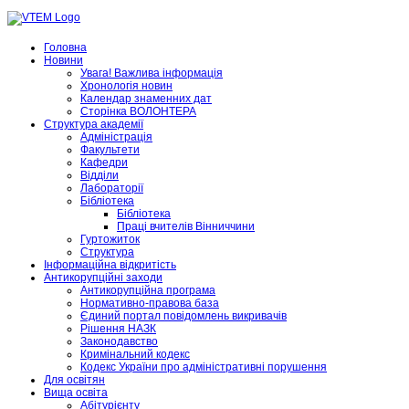
Головна
Новини
Увага! Важлива інформація
Хронологія новин
Календар знаменних дат
Сторінка ВОЛОНТЕРА
Структура академії
Адміністрація
Факультети
Кафедри
Відділи
Лабораторії
Бібліотека
Бібліотека
Праці вчителів Вінниччини
Гуртожиток
Структура
Інформаційна відкритість
Антикорупційні заходи
Антикорупційна програма
Нормативно-правова база
Єдиний портал повідомлень викривачів
Рішення НАЗК
Законодавство
Кримінальний кодекс
Кодекс України про адміністративні порушення
Для освітян
Вища освіта
Абітурієнту