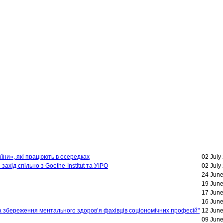
аїни», які працюють в осередках
02 July
хід спільно з Goethe-Institut та УІРО
02 July
24 Jun
19 Jun
17 Jun
16 Jun
та збереження ментального здоров’я фахівців соціономічних професій"
12 Jun
09 Jun