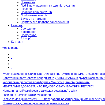
Психологія
Публічне управління та адміністрування
Екологія
Правила прийому 2026
Приймальна комісія
Ваучер на навчання
Нормативно-правове забезпечення
Галерея
Сьогодення
Досягнення
Профспілка
З історії
Контакти
Mobile menu
Курси підвищення кваліфікації вчителів (інструкторів) предмета «Захист Укр
Стратегічне партнерство заради змін: у КЗВО «ВАБО» відбувся масштабний за
Регіональна діалогова платформа «Майбутнє, яке обираємо ми»
МЕНТАЛЬНЕ ЗДОРОВ’Я: ЧАС ВІДНОВЛЮВАТИ ВЛАСНИЙ РЕСУРС!
Навчання англійської мови у закладах дошкільної освіти
Засідання науково-методичної ради
Гостьова лекція на тему "ННС: методологія розвитку емоційного інтелекту 
Поговоріть з дітьми – це може врятувати їм життя