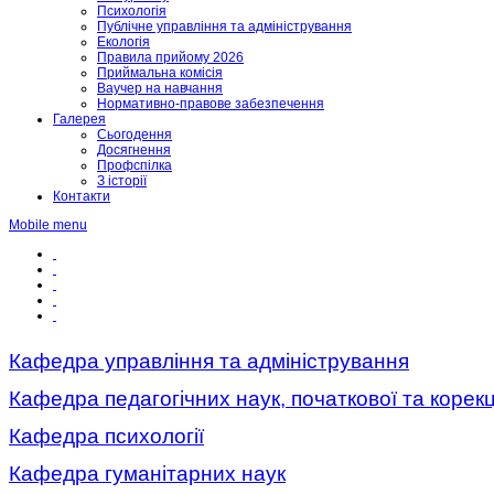
Психологія
Публічне управління та адміністрування
Екологія
Правила прийому 2026
Приймальна комісія
Ваучер на навчання
Нормативно-правове забезпечення
Галерея
Сьогодення
Досягнення
Профспілка
З історії
Контакти
Mobile menu
Кафедра управління та адміністрування
Кафедра педагогічних наук, початкової та корекц
Кафедра психології
Кафедра гуманітарних наук