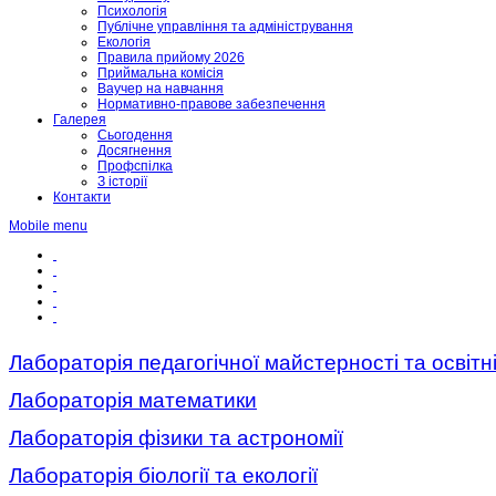
Психологія
Публічне управління та адміністрування
Екологія
Правила прийому 2026
Приймальна комісія
Ваучер на навчання
Нормативно-правове забезпечення
Галерея
Сьогодення
Досягнення
Профспілка
З історії
Контакти
Mobile menu
Лабораторія педагогічної майстерності та освітні
Лабораторія математики
Лабораторія фізики та астрономії
Лабораторія біології та екології