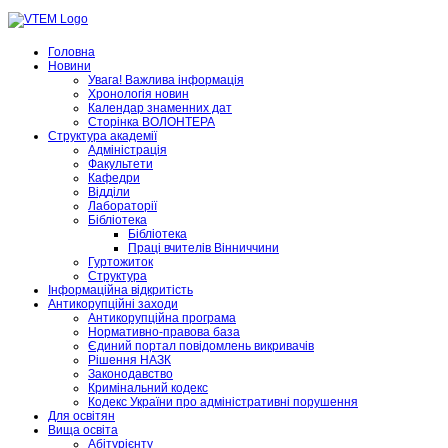
Головна
Новини
Увага! Важлива інформація
Хронологія новин
Календар знаменних дат
Сторінка ВОЛОНТЕРА
Структура академії
Адміністрація
Факультети
Кафедри
Відділи
Лабораторії
Бібліотека
Бібліотека
Праці вчителів Вінниччини
Гуртожиток
Структура
Інформаційна відкритість
Антикорупційні заходи
Антикорупційна програма
Нормативно-правова база
Єдиний портал повідомлень викривачів
Рішення НАЗК
Законодавство
Кримінальний кодекс
Кодекс України про адміністративні порушення
Для освітян
Вища освіта
Абітурієнту