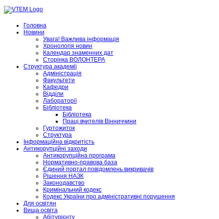
Головна
Новини
Увага! Важлива інформація
Хронологія новин
Календар знаменних дат
Сторінка ВОЛОНТЕРА
Структура академії
Адміністрація
Факультети
Кафедри
Відділи
Лабораторії
Бібліотека
Бібліотека
Праці вчителів Вінниччини
Гуртожиток
Структура
Інформаційна відкритість
Антикорупційні заходи
Антикорупційна програма
Нормативно-правова база
Єдиний портал повідомлень викривачів
Рішення НАЗК
Законодавство
Кримінальний кодекс
Кодекс України про адміністративні порушення
Для освітян
Вища освіта
Абітурієнту