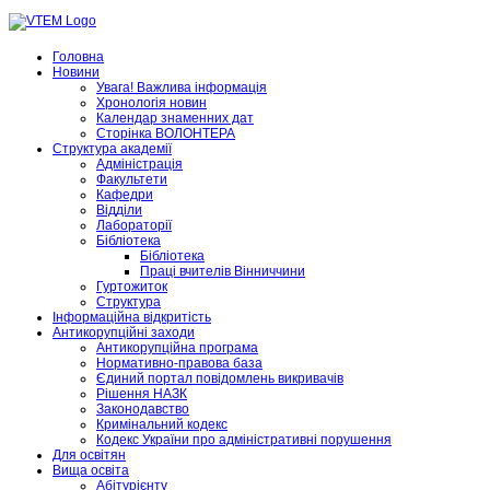
Головна
Новини
Увага! Важлива інформація
Хронологія новин
Календар знаменних дат
Сторінка ВОЛОНТЕРА
Структура академії
Адміністрація
Факультети
Кафедри
Відділи
Лабораторії
Бібліотека
Бібліотека
Праці вчителів Вінниччини
Гуртожиток
Структура
Інформаційна відкритість
Антикорупційні заходи
Антикорупційна програма
Нормативно-правова база
Єдиний портал повідомлень викривачів
Рішення НАЗК
Законодавство
Кримінальний кодекс
Кодекс України про адміністративні порушення
Для освітян
Вища освіта
Абітурієнту