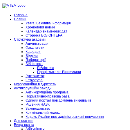
Головна
Новини
Увага! Важлива інформація
Хронологія новин
Календар знаменних дат
Сторінка ВОЛОНТЕРА
Структура академії
Адміністрація
Факультети
Кафедри
Відділи
Лабораторії
Бібліотека
Бібліотека
Праці вчителів Вінниччини
Гуртожиток
Структура
Інформаційна відкритість
Антикорупційні заходи
Антикорупційна програма
Нормативно-правова база
Єдиний портал повідомлень викривачів
Рішення НАЗК
Законодавство
Кримінальний кодекс
Кодекс України про адміністративні порушення
Для освітян
Вища освіта
Абітурієнту