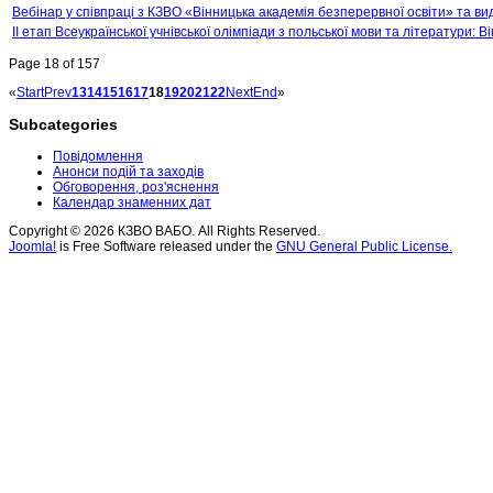
Вебінар у співпраці з КЗВО «Вінницька академія безперервної освіти» та в
ІІ етап Всеукраїнської учнівської олімпіади з польської мови та літератури: 
Page 18 of 157
«
Start
Prev
13
14
15
16
17
18
19
20
21
22
Next
End
»
Subcategories
Повідомлення
Анонси подій та заходів
Обговорення, роз'яснення
Календар знаменних дат
Copyright © 2026 КЗВО ВАБО. All Rights Reserved.
Joomla!
is Free Software released under the
GNU General Public License.