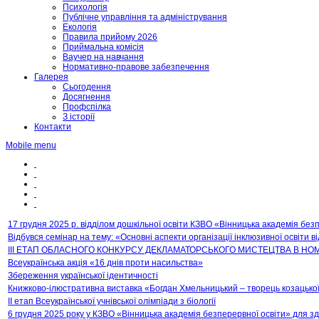
Психологія
Публічне управління та адміністрування
Екологія
Правила прийому 2026
Приймальна комісія
Ваучер на навчання
Нормативно-правове забезпечення
Галерея
Сьогодення
Досягнення
Профспілка
З історії
Контакти
Mobile menu
17 грудня 2025 р. відділом дошкільної освіти КЗВО «Вінницька академія бе
Відбувся семінар на тему: «Основні аспекти організації інклюзивної освіти 
ІІІ ЕТАП ОБЛАСНОГО КОНКУРСУ ДЕКЛАМАТОРСЬКОГО МИСТЕЦТВА В НОМІ
Всеукраїнська акція «16 днів проти насильства»
Збереження української ідентичності
Книжково-ілюстративна виставка «Богдан Хмельницький – творець козацької
ІІ етап Всеукраїнської учнівської олімпіади з біології
6 грудня 2025 року у КЗВО «Вінницька академія безперервної освіти» для зд