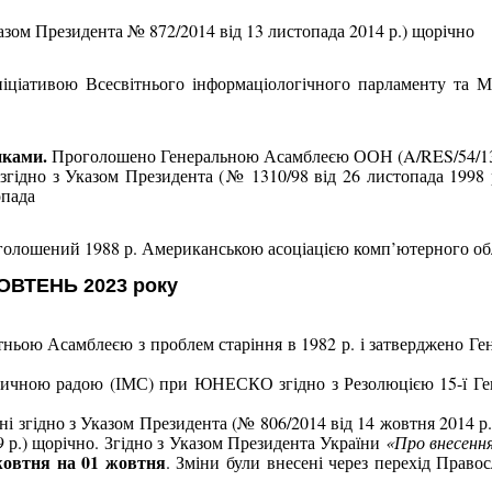
казом Президента № 872/2014 від 13 листопада 2014 р.) щорічно
ініціативою Всесвітнього інформаціологічного парламенту та 
нками.
Проголошено Генеральною Асамблеєю ООН (
A
/
RES
/
54/1
і згідно з Указом Президента (№ 1310/98 від 26 листопада 1998
опада
голошений 1988 р. Американською асоціацією комп’ютерного об
ВТЕНЬ 2023 року
тньою Асамблеєю з проблем старіння в 1982 р. і затверджено 
чною радою (ІМС) при ЮНЕСКО згідно з Резолюцією 15-ї Гене
їні згідно з Указом Президента (№ 806/2014 від 14 жовтня 2014 р
9 р.) щорічно. Згідно з Указом Президента України
«Про внесення
жовтня на 01 жовтня
. Зміни були внесені через перехід Право