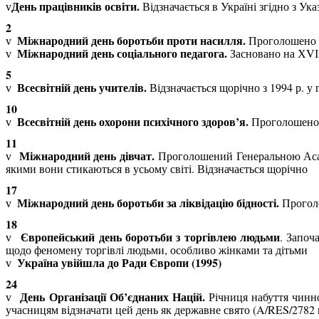
День працівників освіти.
Відзначається в Україні згідно з Ук
v
2
Міжнародний день боротьби проти насилля.
Проголошено 
v
Міжнародний день соціального педагога.
Засновано на Х
V
v
5
Всесвітній день учителів.
Відзначається щорічно з 1994 р.
v
10
Всесвітній день охорони психічного здоров’я.
Проголошено 
v
11
Міжнародний день дівчат.
Проголошений Генеральною Ас
v
якими вони стикаються в усьому світі. Відзначається щорічно
17
Міжнародний день боротьби за ліквідацію бідності.
Прогол
v
18
Європейський день боротьби з торгівлею людьми
. Започ
v
щодо феномену торгівлі людьми, особливо жінками та дітьми
Україна увійшла до Ради Європи (1995)
v
24
День Організації Об’єднаних Націй.
Річниця набуття чинн
v
учасницям відзначати цей день як державне свято (
A
/
RES
/2782 