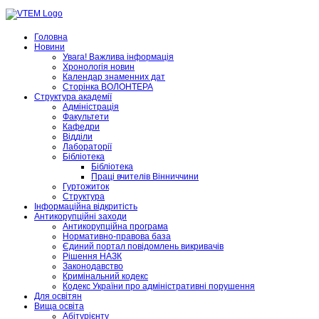
Головна
Новини
Увага! Важлива інформація
Хронологія новин
Календар знаменних дат
Сторінка ВОЛОНТЕРА
Структура академії
Адміністрація
Факультети
Кафедри
Відділи
Лабораторії
Бібліотека
Бібліотека
Праці вчителів Вінниччини
Гуртожиток
Структура
Інформаційна відкритість
Антикорупційні заходи
Антикорупційна програма
Нормативно-правова база
Єдиний портал повідомлень викривачів
Рішення НАЗК
Законодавство
Кримінальний кодекс
Кодекс України про адміністративні порушення
Для освітян
Вища освіта
Абітурієнту