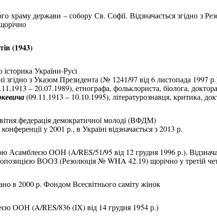
ого храму держави – собору Св. Софії. Відзначається згідно з 
 щорічно
ів (1943)
о історика України-Русі
їні згідно з Указом Президента (№ 1241/97 від 6 листопада 1997 р
.11.1913 – 20.07.1989), етнографа, фольклориста, біолога, доктор
ркевича
(09.11.1913 – 10.10.1995), літературознавця, критика, д
есвітня федерація демократичної молоді (ВФДМ)
ференції у 2001 р., в Україні відзначається з 2013 р.
ною Асамблеєю ООН (
A
/
RES
/51/95 від 12 грудня 1996 р.). Відзна
пропозицією ВООЗ (Резолюція №
WHA
42.19) щорічно у третій че
ано в 2000 р. Фондом Всесвітнього саміту жінок
еєю ООН (
A
/
RES
/836 (ІХ) від 14 грудня 1954 р.)