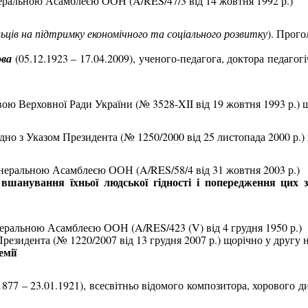
еральною Асамблеєю ООН (
A
/
RES
/47/3 від 14 жовтня 1992 р.)
ців на підтримку економічного та соціального розвитку
). Прог
ова
(05.12.1923 – 17.04.2009), ученого-педагога, доктора педагог
овою Верховної Ради України (№ 3528-
XII
від 19 жовтня 1993 р.) 
гідно з Указом Президента (№ 1250/2000 від 25 листопада 2000 р.)
неральною Асамблеєю ООН (
A
/
RES
/58/4 від 31 жовтня 2003 р.)
вшанування їхньої людської гідності і попередження цих з
неральною Асамблеєю ООН (
A
/
RES
/423 (
V
) від 4 грудня 1950 р.)
 Президента (№ 1220/2007 від 13 грудня 2007 р.) щорічно у другу 
емії
1877 – 23.01.1921), всесвітньо відомого композитора, хорового 