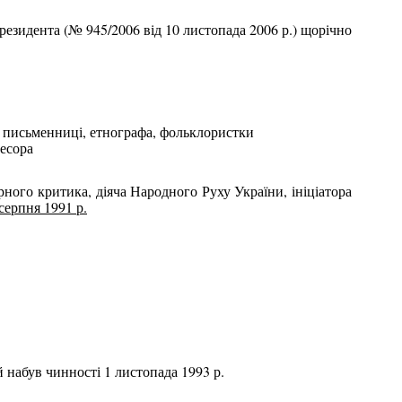
Президента (№ 945/2006 від 10 листопада 2006 р.) щорічно
кої письменниці, етнографа, фольклористки
фесора
урного критика, діяча Народного Руху України, ініціатора
серпня 1991 р.
 набув чинності 1 листопада 1993 р.