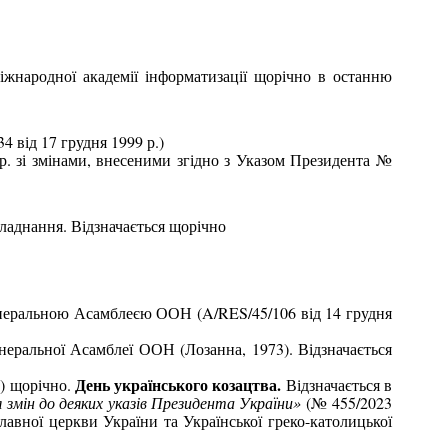
Міжнародної академії інформатизації щорічно в останню
34 від 17 грудня 1999 р.)
 р. зі змінами, внесеними згідно з Указом Президента №
ладнання. Відзначається щорічно
Генеральною Асамблеєю ООН (
A
/
RES
/45/106 від 14 грудня
ральної Асамблеї ООН (Лозанна, 1973). Відзначається
День українського козацтва.
.) щорічно.
Відзначається в
 змін до деяких указів Президента України»
(№ 455/2023
славної церкви України та Української греко-католицької