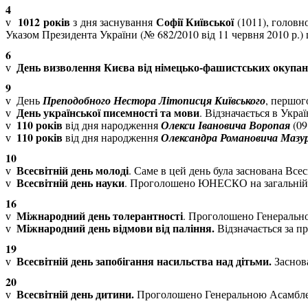
4
1012 років
Софії Київської
з дня заснування
(1011), головн
v
Указом Президента України (№ 682/2010 від 11 червня 2010 р.)
6
День визволення Києва від німецько-фашистських окупант
v
9
День
Преподобного Нестора Літописця Київського
, першог
v
День української писемності та мови
. Відзначається в Укра
v
110 років
від дня народження
Олекси Івановича Воропая
(09
v
110 років
від дня народження
Олександра Романовича Мазу
v
10
Всесвітній день молоді
. Саме в цей день була заснована Вс
v
Всесвітній день науки
. Проголошено ЮНЕСКО на загальній кон
v
16
Міжнародний день толерантності
. Проголошено Генераль
v
Міжнародний день відмови від паління.
Відзначається за 
v
19
Всесвітній день запобігання насильства над дітьми.
Заснов
v
20
Всесвітній день дитини.
Проголошено Генеральною Асамбл
v