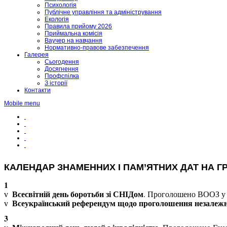
Психологія
Публічне управління та адміністрування
Екологія
Правила прийому 2026
Приймальна комісія
Ваучер на навчання
Нормативно-правове забезпечення
Галерея
Сьогодення
Досягнення
Профспілка
З історії
Контакти
Mobile menu
КАЛЕНДАР ЗНАМЕННИХ І ПАМ’ЯТНИХ ДАТ НА ГР
1
Всесвітній день боротьби зі СНІДом
. Проголошено ВООЗ у 1
v
Всеукраїнський референдум щодо проголошення незалежно
v
3