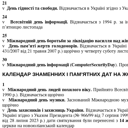
21
День гідності та свободи.
Відзначається в Україні згідно з У
v
24
Всесвітній день інформації.
Відзначається з 1994 р. за 
v
п’ятницю листопада
25
Міжнародний день боротьби за ліквідацію насилля над жі
v
День пам’яті жертв голодоморів.
Відзначається в Україн
v
431/2007 від 21 травня 2007 р.) щорічно у четверту суботу лист
30
Міжнародний день інформації (С
omputer
Security
Day
). Про
v
КАЛЕНДАР ЗНАМЕННИХ І ПАМ’ЯТНИХ ДАТ НА ЖО
1
Міжнародний день людей похилого віку.
Прийнято Всесві
v
1990 р.). Відзначається щорічно
Міжнародний день музики.
Заснований Міжнародною музи
v
щорічно
День захисників і захисниць України.
Відзначається в Укра
v
Україні згідно з Указом Президента (№ 966/99 від 7 серпня 199
14 
від 28 липня 2023 р.) дати святкування були перенесені з
церкви на новоюліанський календар