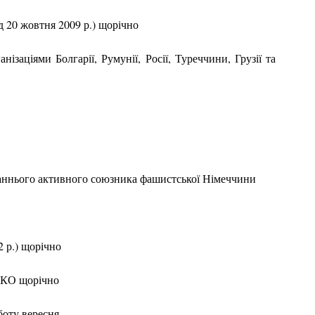
д 20 жовтня 2009 р.) щорічно
заціями Болгарії, Румунії, Росії, Туреччини, Грузії та
станнього активного союзника фашистської Німеччини
2 р.) щорічно
ЕСКО щорічно
уботу вересня