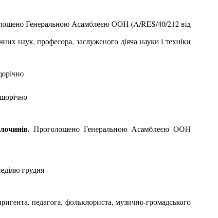
олошено Генеральною Асамблеєю ООН (
A
/
RES
/40/212 від
ічних наук, професора, заслуженого діяча науки і техніки
щорічно
 щорічно
лочинів.
Проголошено Генеральною Асамблеєю ООН
неділю грудня
диригента, педагога, фольклориста, музично-громадського