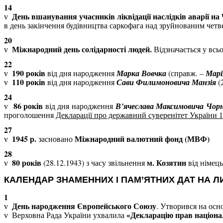
14
День вшанування учасників ліквідації наслідків аварії н
v
в день закінчення будівництва саркофага над зруйнованим че
20
Міжнародний день солідарності людей.
Відзначається у всьо
v
22
190 років
від дня народження
Марка Вовчка
(справж. –
Марі
v
110 років
від
дня народження
Сави Филимоновича Манзія
(
v
24
86 років
від дня народження
В’ячеслава Максимовича Чор
v
проголошення
Декларації про державний суверенітет України 1
27
1945 р.
Міжнародний валютний фонд (МВФ)
засновано
v
28
80 років
м. Козятин
(28.12.1943) з часу звільнення
від німець
v
КАЛЕНДАР ЗНАМЕННИХ І ПАМ’ЯТНИХ ДАТ НА ЛИ
1
День народження Європейського Союзу
. Утворився на осн
v
«Декларацію прав націона
Верховна Рада України ухвалила
v