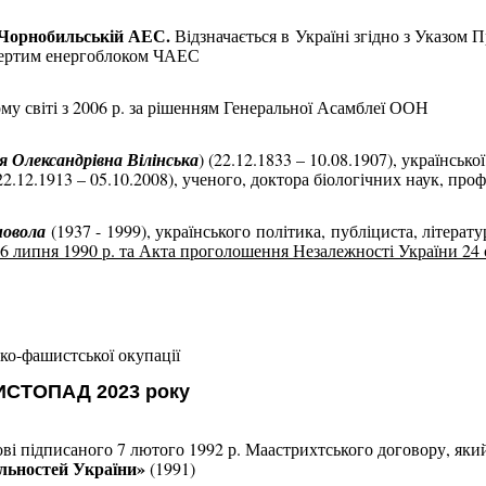
а Чорнобильській АЕС.
Відзначається в Україні згідно з Указом 
твертим енергоблоком ЧАЕС
му світі з 2006 р. за рішенням
Генеральної Асамблеї ООН
я Олександрівна Вілінська
) (22.12.1833 – 10.08.1907), українсь
22.12.1913 – 05.10.2008), ученого, доктора біологічних наук, про
новола
(1937 - 1999), українського політика, публіциста, літерат
6 липня 1990 р. та Акта проголошення Незалежності України 24 
ко-фашистської окупації
СТОПАД 2023 року
ові підписаного 7 лютого 1992 р. Маастрихтського договору, який
льностей України»
(1991)