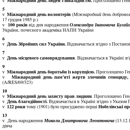
Міжнародний день людей з інвалідністю.
Проголошено Ген
v
5
Міжнародний день волонтерів
(
Міжнародний день доброволь
v
17 грудня 1985 р.)
100 років
від дня народження
Олександра Івановича Бугай
v
України, почесного академіка НАПН України
6
День Збройних сил України.
Відзначається згідно з Постан
v
7
День місцевого самоврядування
. Відзначається в Україні з
v
9
Міжнародний день боротьби із корупцією.
Проголошено Ге
v
Міжнародний день пам’яті жертв злочинів геноциду, 
v
(
A
/
RES
/69/323)
10
Міжнародний день захисту прав людини
. Проголошено Ге
v
День благодійності.
Відзначається в Україні згідно з Указом
v
122 роки
Нобелівські пр
тому (1901) було присуджено перші
v
13
День народження
Миколи Дмитровича Леонтовича
(13.12.
v
діяча