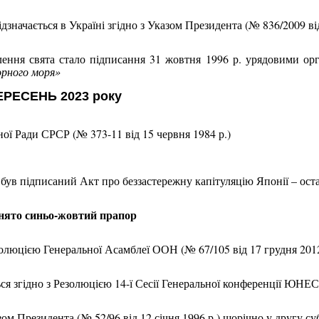
ідзначається в Україні згідно з Указом Президента (№ 836/2009 ві
ння свята стало підписання 31 жовтня 1996 р. урядовими органі
орного моря»
РЕСЕНЬ 2023 року
ї Ради СРСР (№ 373-11 від 15 червня 1984 р.)
. був підписаний Акт про беззастережну капітуляцію Японії – о
днято синьо-жовтий прапор
езолюцією Генеральної Асамблеї ООН (№ 67/105 від 17 грудня 201
ься згідно з Резолюцією 14-ї Сесії Генеральної конференції ЮН
азом Президента (№ 52/96 від 12 січня 1996 р.) щорічно у другу с