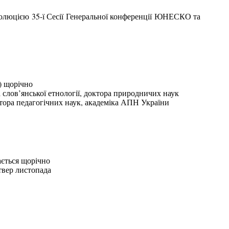
Резолюцією 35-ї Сесії Генеральної конференції ЮНЕСКО та
.) щорічно
а слов’янської етнології, доктора природничих наук
октора педагогічних наук, академіка АПН України
чається щорічно
твер листопада