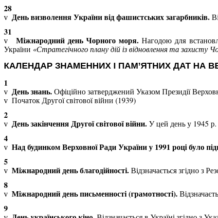
28
День визволення України від фашистських загарбників.
В
v
31
Міжнародний день Чорного моря.
Нагодою для встановле
v
України
«Стратегічного плану дій із відновлення та захисту Ч
КАЛЕНДАР ЗНАМЕННИХ І ПАМ’ЯТНИХ ДАТ НА ВЕ
1
День знань.
Офіційно затверджений Указом Президії Верховно
v
Початок Другої світової війни (1939)
v
2
День закінчення Другої світової війни.
У цей день у 1945 р
v
4
Над будинком Верховної Ради України у 1991 році було пі
v
5
Міжнародний день благодійності.
Відзначається згідно з Р
v
8
Міжнародний день письменності (грамотності).
Відзначаєт
v
9
День українського кіно.
Відзначається в Україні згідно з Ук
v