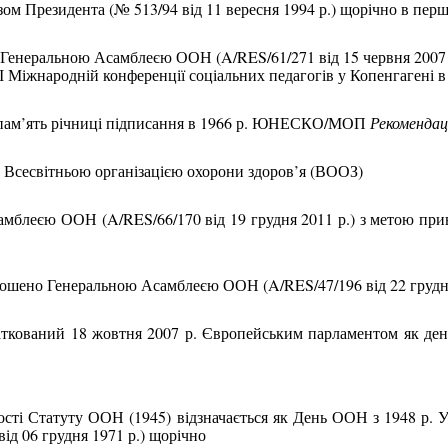
азом Президента (№ 513/94 від 11 вересня 1994 р.) щорічно в пе
Генеральною Асамблеєю ООН (
A
/
RES
/61/271 від 15 червня 2007
ІІ Міжнародній конференції соціальних педагогів у Копенгагені в 
 у пам’ять річниці підписання в 1966 р. ЮНЕСКО/МОП
Рекомендац
Всесвітньою організацією охорони здоров’я (ВООЗ)
амблеєю ООН (
A
/
RES
/66/170 від 19 грудня 2011 р.) з метою при
ошено Генеральною Асамблеєю ООН (
A
/
RES
/47/196 від 22 груд
аткований 18 жовтня 2007 р. Європейським парламентом як день 
ості Статуту ООН (1945) відзначається як День ООН з 1948 р. 
від 06 грудня 1971 р.) щорічно