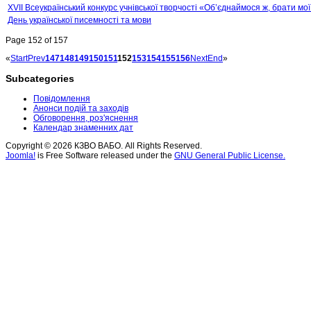
XVII Всеукраїнський конкурс учнівської творчості «Об’єднаймося ж, брати мої
День української писемності та мови
Page 152 of 157
«
Start
Prev
147
148
149
150
151
152
153
154
155
156
Next
End
»
Subcategories
Повідомлення
Анонси подій та заходів
Обговорення, роз'яснення
Календар знаменних дат
Copyright © 2026 КЗВО ВАБО. All Rights Reserved.
Joomla!
is Free Software released under the
GNU General Public License.