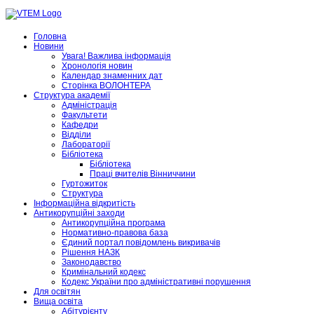
Головна
Новини
Увага! Важлива інформація
Хронологія новин
Календар знаменних дат
Сторінка ВОЛОНТЕРА
Структура академії
Адміністрація
Факультети
Кафедри
Відділи
Лабораторії
Бібліотека
Бібліотека
Праці вчителів Вінниччини
Гуртожиток
Структура
Інформаційна відкритість
Антикорупційні заходи
Антикорупційна програма
Нормативно-правова база
Єдиний портал повідомлень викривачів
Рішення НАЗК
Законодавство
Кримінальний кодекс
Кодекс України про адміністративні порушення
Для освітян
Вища освіта
Абітурієнту