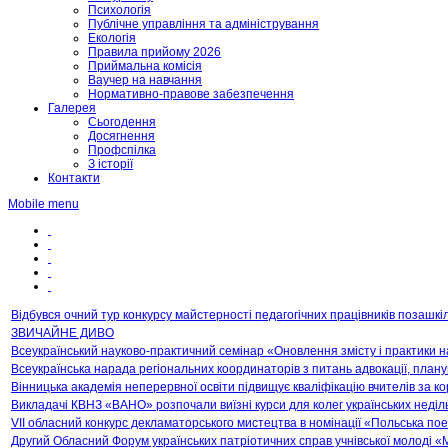
Психологія
Публічне управління та адміністрування
Екологія
Правила прийому 2026
Приймальна комісія
Ваучер на навчання
Нормативно-правове забезпечення
Галерея
Сьогодення
Досягнення
Профспілка
З історії
Контакти
Mobile menu
Відбувся очний тур конкурсу майстерності педагогічних працівників позашк
ЗВИЧАЙНЕ ДИВО
Всеукраїнський науково-практичний семінар «Оновлення змісту і практики 
Всеукраїнська нарада регіональних координаторів з питань адвокації, план
Вінницька академія неперервної освіти підвищує кваліфікацію вчителів за к
Викладачі КВНЗ «ВАНО» розпочали виїзні курси для колег українських неділь
VІІ обласний конкурс декламаторського мистецтва в номінації «Польська пое
Другий Обласний Форум українських патріотичних справ учнівської молоді «М