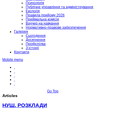
Психологія
Публічне управління та адміністрування
Екологія
Правила прийому 2026
Приймальна комісія
Ваучер на навчання
Нормативно-правове забезпечення
Галерея
Сьогодення
Досягнення
Профспілка
З історії
Контакти
Mobile menu
Go Top
Articles
НУШ. РОЗКЛАДИ