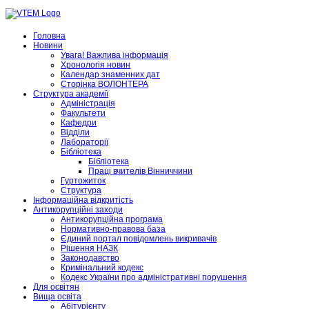
Головна
Новини
Увага! Важлива інформація
Хронологія новин
Календар знаменних дат
Сторінка ВОЛОНТЕРА
Структура академії
Адміністрація
Факультети
Кафедри
Відділи
Лабораторії
Бібліотека
Бібліотека
Праці вчителів Вінниччини
Гуртожиток
Структура
Інформаційна відкритість
Антикорупційні заходи
Антикорупційна програма
Нормативно-правова база
Єдиний портал повідомлень викривачів
Рішення НАЗК
Законодавство
Кримінальний кодекс
Кодекс України про адміністративні порушення
Для освітян
Вища освіта
Абітурієнту