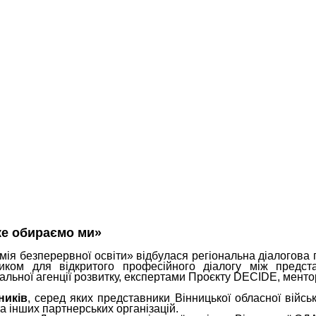
ке обираємо ми»
мія безперервної освіти» відбулася регіональна діалогова
иком для відкритого професійного діалогу між предст
ональної агенції розвитку, експертами Проєкту DECIDE, мен
ників
, серед яких представники Вінницької обласної військ
та інших партнерських організацій.