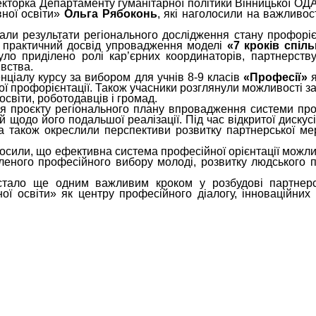
екторка Департаменту гуманітарної політики Вінницької ОД
вної освіти»
Ольга Рябоконь
, які наголосили на важливос
али результати регіонального дослідження стану профоріє
ли практичний досвід упровадження моделі
«7 кроків спіл
уло приділено ролі кар’єрних координаторів, партнерств
івства.
ціалу курсу за вибором для учнів 8-9 класів
«Професії»
я
 профорієнтації. Також учасники розглянули можливості зак
освіти, роботодавців і громад.
проєкту регіонального плану впровадження системи профор
щодо його подальшої реалізації. Під час відкритої дискус
, а також окреслили перспективи розвитку партнерської ме
сили, що ефективна система професійної орієнтації можлив
леного професійного вибору молоді, розвитку людського п
стало ще одним важливим кроком у розбудові партнерсь
 освіти» як центру професійного діалогу, інноваційних о