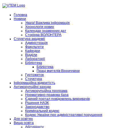
Головна
Новини
Увага! Важлива інформація
Хронологія новин
Календар знаменних дат
Сторінка ВОЛОНТЕРА
Структура академії
Адміністрація
Факультети
Кафедри
Відділи
Лабораторії
Бібліотека
Бібліотека
Праці вчителів Вінниччини
Гуртожиток
Структура
Інформаційна відкритість
Антикорупційні заходи
Антикорупційна програма
Нормативно-правова база
Єдиний портал повідомлень викривачів
Рішення НАЗК
Законодавство
Кримінальний кодекс
Кодекс України про адміністративні порушення
Для освітян
Вища освіта
Абітурієнту