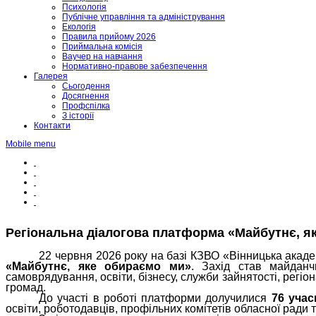
Психологія
Публічне управління та адміністрування
Екологія
Правила прийому 2026
Приймальна комісія
Ваучер на навчання
Нормативно-правове забезпечення
Галерея
Сьогодення
Досягнення
Профспілка
З історії
Контакти
Mobile menu
Регіональна діалогова платформа «Майбутнє, я
22 червня 2026 року на базі КЗВО «Вінницька акаде
«Майбутнє, яке обираємо ми»
. Захід став майданч
самоврядування, освіти, бізнесу, служби зайнятості, регі
громад.
До участі в роботі платформи долучилися
76 учас
освіти, роботодавців, профільних комітетів обласної ради 