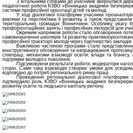
З вітальними словами до учасників звернулися дир
педагогічної роботи КЗВО «Вінницька академія безперер
системи професійної орієнтації дітей та молоді.
У ході діалогової платформи учасники проаналізув
виклики та перспективи її розвитку, а також представи
територіальних громадах Вінниччини. Особливу увагу б
профорієнтаційних занять і професійних екскурсій для учн
Окремим напрямом роботи стало обговорення потен
самовизначення школярів та розвитку практикоорієнтованої
професійної траєкторії молоді через партнерство закладів 
Важливою частиною програми стало представлення 
конструктивного обговорення та напрацювання пропозицій 
співпраці, механізми взаємодії освіти, влади та бізнесу
підтримки молодого покоління.
Підсумовуючи результати роботи, модератори наголо
сторін. Саме така взаємодія створює умови для усвідом
відповідно до потреб регіонального ринку праці.
Проведення регіональної діалогової платформи 
підтвердило роль КЗВО «Вінницька академія безперервної
розвитку освіти та людського капіталу регіону.