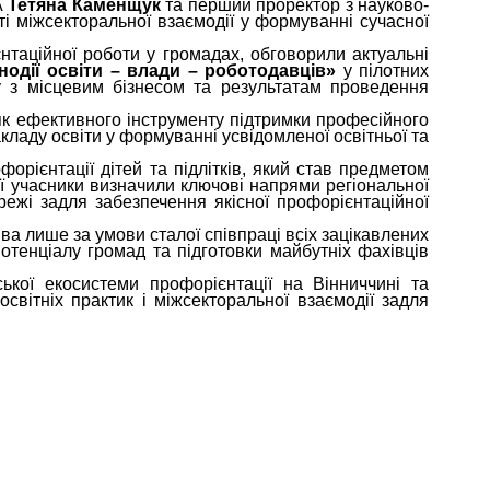
А
Тетяна Каменщук
та перший проректор з науково-
ті міжсекторальної взаємодії у формуванні сучасної
нтаційної роботи у громадах, обговорили актуальні
ьнодії освіти – влади – роботодавців»
у пілотних
у з місцевим бізнесом та результатам проведення
к ефективного інструменту підтримки професійного
ладу освіти у формуванні усвідомленої освітньої та
ієнтації дітей та підлітків, який став предметом
ії учасники визначили ключові напрями регіональної
режі задля забезпечення якісної профорієнтаційної
а лише за умови сталої співпраці всіх зацікавлених
отенціалу громад та підготовки майбутніх фахівців
кої екосистеми профорієнтації на Вінниччині та
світніх практик і міжсекторальної взаємодії задля