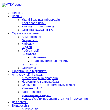
Головна
Новини
Увага! Важлива інформація
Хронологія новин
Календар знаменних дат
Сторінка ВОЛОНТЕРА
Структура академії
Адміністрація
Факультети
Кафедри
Відділи
Лабораторії
Бібліотека
Бібліотека
Праці вчителів Вінниччини
Гуртожиток
Структура
Інформаційна відкритість
Антикорупційні заходи
Антикорупційна програма
Нормативно-правова база
Єдиний портал повідомлень викривачів
Рішення НАЗК
Законодавство
Кримінальний кодекс
Кодекс України про адміністративні порушення
Для освітян
Вища освіта
Абітурієнту