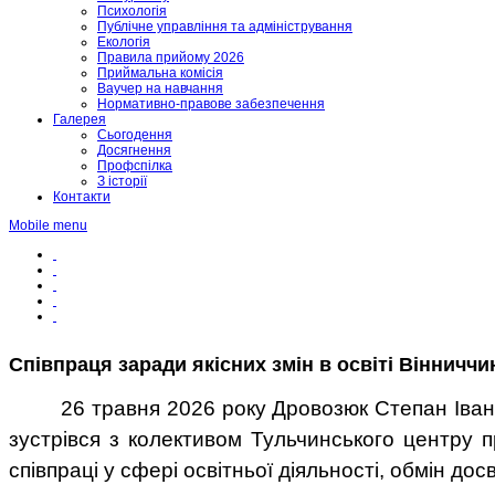
Психологія
Публічне управління та адміністрування
Екологія
Правила прийому 2026
Приймальна комісія
Ваучер на навчання
Нормативно-правове забезпечення
Галерея
Сьогодення
Досягнення
Профспілка
З історії
Контакти
Mobile menu
Співпраця заради якісних змін в освіті Вінниччи
26 травня 2026 року Дровозюк Степан Іван
зустрівся з колективом Тульчинського центру п
співпраці
у сфері освітньої діяльності, обмін дос