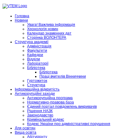
Головна
Новини
Увага! Важлива інформація
Хронологія новин
Календар знаменних дат
Сторінка ВОЛОНТЕРА
Структура академії
Адміністрація
Факультети
Кафедри
Відділи
Лабораторії
Бібліотека
Бібліотека
Праці вчителів Вінниччини
Гуртожиток
Структура
Інформаційна відкритість
Антикорупційні заходи
Антикорупційна програма
Нормативно-правова база
Єдиний портал повідомлень викривачів
Рішення НАЗК
Законодавство
Кримінальний кодекс
Кодекс України про адміністративні порушення
Для освітян
Вища освіта
Абітурієнту