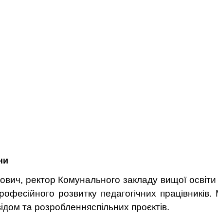
ни
ович, р
ектор
Комунального закладу вищої освіти 
рофесійного розвитку педагогічних працівників.
відом та розроб
лення
спільних
проєктів
.