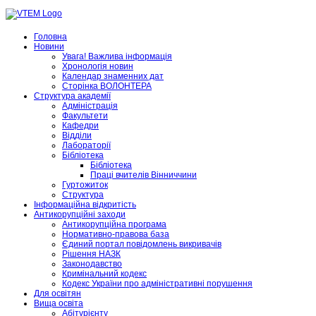
Головна
Новини
Увага! Важлива інформація
Хронологія новин
Календар знаменних дат
Сторінка ВОЛОНТЕРА
Структура академії
Адміністрація
Факультети
Кафедри
Відділи
Лабораторії
Бібліотека
Бібліотека
Праці вчителів Вінниччини
Гуртожиток
Структура
Інформаційна відкритість
Антикорупційні заходи
Антикорупційна програма
Нормативно-правова база
Єдиний портал повідомлень викривачів
Рішення НАЗК
Законодавство
Кримінальний кодекс
Кодекс України про адміністративні порушення
Для освітян
Вища освіта
Абітурієнту