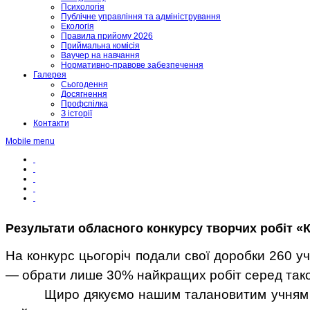
Психологія
Публічне управління та адміністрування
Екологія
Правила прийому 2026
Приймальна комісія
Ваучер на навчання
Нормативно-правове забезпечення
Галерея
Сьогодення
Досягнення
Профспілка
З історії
Контакти
Mobile menu
Результати обласного конкурсу творчих робіт «К
На конкурс цьогоріч подали свої доробки
260 уч
— обрати лише
30% найкращих робіт
серед тако
Щиро дякуємо нашим талановитим учням та