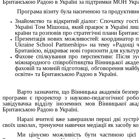
Британською Радою в Україні за підтримки МОН Укра
Програма візиту була насиченою та продуктивн
Знайомство та відкритий діалог: Спочатку гос
Україні Том Мішоша, який працює в Україні ли
країни та розповів про стратегічні плани Британс
Презентація нових можливостей: координатор п
Ukraine School Partnerships» на тему «Радощі
Британією, відкриває нові горизонти для культу
Фахове спілкування про перспективи: Після зу
міжнародного співробітництва Вінницької акаде
фаховій та мовній підготовці, обговорення майбу
освіти» та Британською Радою в Україні.
Варто зазначити, що Вінницька академія безпер
програми є проректор з науково-педагогічної робо
завідувачка відділу іноземних мов Вінницької ак
Британською Радою в Україні.
Наразі вчителі вже завершили перші дві зуст
своїх школах, тренуючи навички медіації як засобу ко
Ми цінуємо можливість бути частиною цієї в