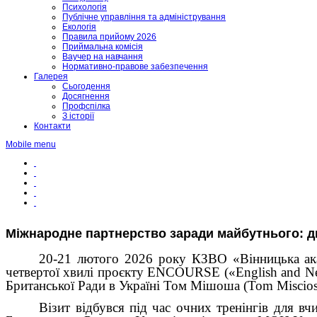
Психологія
Публічне управління та адміністрування
Екологія
Правила прийому 2026
Приймальна комісія
Ваучер на навчання
Нормативно-правове забезпечення
Галерея
Сьогодення
Досягнення
Профспілка
З історії
Контакти
Mobile menu
Міжнародне партнерство заради майбутнього: ди
20-21 лютого 2026 року КЗВО «Вінницька акад
четвертої хвилі проєкту ENCOURSE («English and New 
Британської Ради в Україні Том Мішоша (Tom Misciosc
Візит відбувся під час очних тренінгів для в