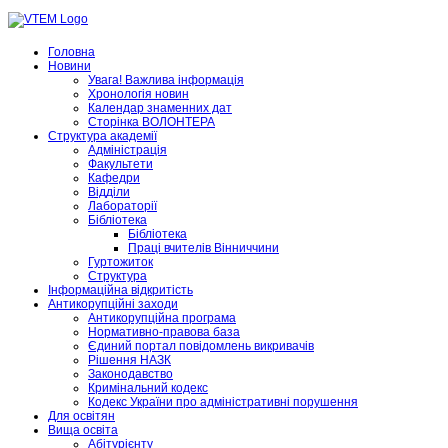
Головна
Новини
Увага! Важлива інформація
Хронологія новин
Календар знаменних дат
Сторінка ВОЛОНТЕРА
Структура академії
Адміністрація
Факультети
Кафедри
Відділи
Лабораторії
Бібліотека
Бібліотека
Праці вчителів Вінниччини
Гуртожиток
Структура
Інформаційна відкритість
Антикорупційні заходи
Антикорупційна програма
Нормативно-правова база
Єдиний портал повідомлень викривачів
Рішення НАЗК
Законодавство
Кримінальний кодекс
Кодекс України про адміністративні порушення
Для освітян
Вища освіта
Абітурієнту