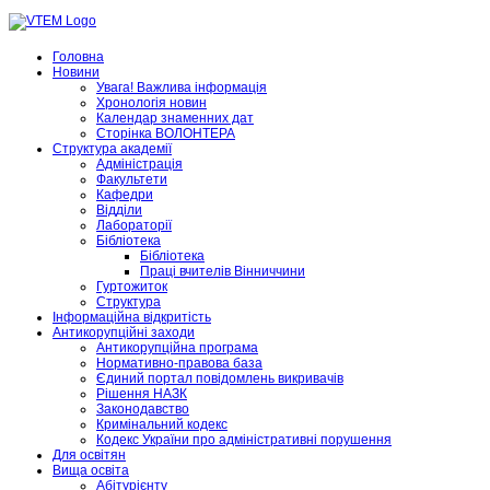
Головна
Новини
Увага! Важлива інформація
Хронологія новин
Календар знаменних дат
Сторінка ВОЛОНТЕРА
Структура академії
Адміністрація
Факультети
Кафедри
Відділи
Лабораторії
Бібліотека
Бібліотека
Праці вчителів Вінниччини
Гуртожиток
Структура
Інформаційна відкритість
Антикорупційні заходи
Антикорупційна програма
Нормативно-правова база
Єдиний портал повідомлень викривачів
Рішення НАЗК
Законодавство
Кримінальний кодекс
Кодекс України про адміністративні порушення
Для освітян
Вища освіта
Абітурієнту