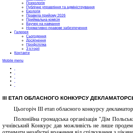
Психологія
Публічне управління та адміністрування
Екологія
Правила прийому 2026
Приймальна комісія
Ваучер на навчання
Нормативно-правове забезпечення
Галерея
Сьогодення
Досягнення
Профспілка
З історії
Контакти
Mobile menu
ІІІ ЕТАП ОБЛАСНОГО КОНКУРСУ ДЕКЛАМАТОРС
Цьогоріч ІІІ етап обласного конкурсу декламатор
Полонійна громадська організація "Дім Польський
учнівський Конкурс дав можливість не лише продемон
отримати незабутні враження від спілкування з