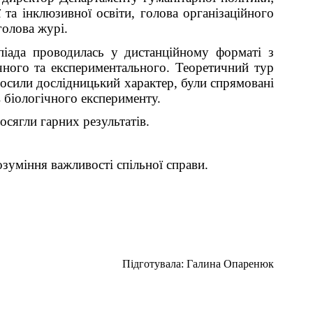
 та інклюзивної освіти, голова організаційного
голова журі.
мпіада проводилась у дистанційному форматі з
чного та експериментального. Теоретичний тур
носили дослідницький характер, були спрямовані
в біологічного експерименту.
сягли гарних результатів.
озуміння важливості спільної справи.
Підготувала: Галина Опаренюк