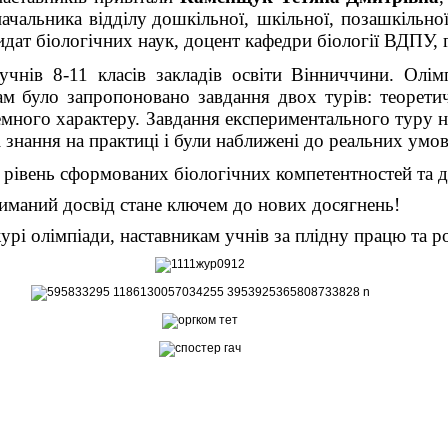
начальника відділу
дошкільної, шкільної, позашкільної
идат біологічних наук, доцент кафедри біології ВДПУ, 
учнів 8-11 класів закладів освіти Вінниччини. Олі
ам було запропоновано завдання двох турів: теорети
емного характеру. Завдання експериментального туру 
і знання на практиці і були наближені до реальних умо
івень сформованих біологічних компетентностей та до
иманий досвід стане ключем до нових досягнень!
рі олімпіади, наставникам учнів за плідну працю та р