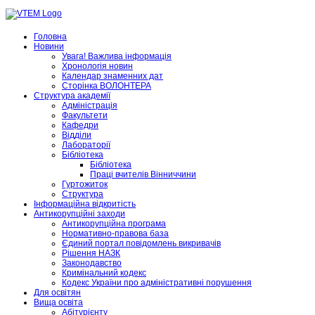
Головна
Новини
Увага! Важлива інформація
Хронологія новин
Календар знаменних дат
Сторінка ВОЛОНТЕРА
Структура академії
Адміністрація
Факультети
Кафедри
Відділи
Лабораторії
Бібліотека
Бібліотека
Праці вчителів Вінниччини
Гуртожиток
Структура
Інформаційна відкритість
Антикорупційні заходи
Антикорупційна програма
Нормативно-правова база
Єдиний портал повідомлень викривачів
Рішення НАЗК
Законодавство
Кримінальний кодекс
Кодекс України про адміністративні порушення
Для освітян
Вища освіта
Абітурієнту