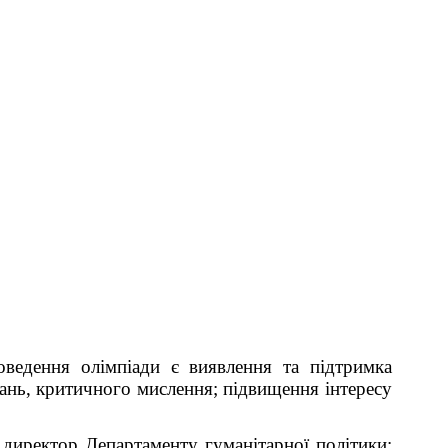
оведення олімпіади є виявлення та підтримка
дань, критичного мислення; підвищення інтересу
, директор Департаменту гуманітарної політики;