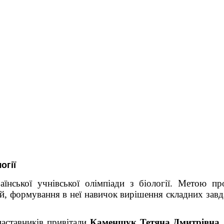
огії
їнської учнівської олімпіади з біології. Метою пр
стей, формування в неї навичок вирішення складних зав
 наставників привітали
Каменщук Тетяна Дмитрівна