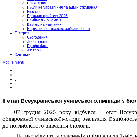
Психологія
Публічне управління та адміністрування
Екологія
Правила прийому 2026
Приймальна комісія
Ваучер на навчання
Нормативно-правове забезпечення
Галерея
Сьогодення
Досягнення
Профспілка
З історії
Контакти
Mobile menu
ІІ етап Всеукраїнської учнівської олімпіади з біол
07 грудня 2025 року відбувся ІІ етап Всеукра
обдарованої учнівської молоді; реалізація її здібно
до поглибленого вивчення біології.
Під час відкриття учасників олімпіади та їхніх