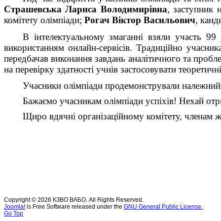
Страшевська Лариса Володимирівна
, заступник 
комітету олімпіади;
Рогач Віктор Васильович
, канд
В інтелектуальному змаганні взяли участь 99 
використанням онлайн-сервісів. Традиційно учасник
передбачав виконання завдань аналітичного та пробл
на перевірку здатності учнів застосовувати теоретичн
Учасники олімпіади продемонстрували належний р
Бажаємо учасникам олімпіади успіхів! Нехай отр
Щиро вдячні організаційному комітету, членам жу
Copyright © 2026 КЗВО ВАБО. All Rights Reserved.
Joomla!
is Free Software released under the
GNU General Public License.
Go Top