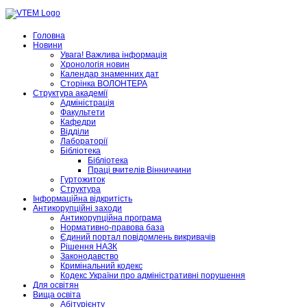
Головна
Новини
Увага! Важлива інформація
Хронологія новин
Календар знаменних дат
Сторінка ВОЛОНТЕРА
Структура академії
Адміністрація
Факультети
Кафедри
Відділи
Лабораторії
Бібліотека
Бібліотека
Праці вчителів Вінниччини
Гуртожиток
Структура
Інформаційна відкритість
Антикорупційні заходи
Антикорупційна програма
Нормативно-правова база
Єдиний портал повідомлень викривачів
Рішення НАЗК
Законодавство
Кримінальний кодекс
Кодекс України про адміністративні порушення
Для освітян
Вища освіта
Абітурієнту