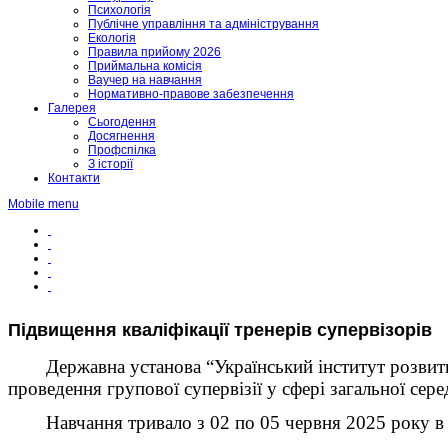
Психологія
Публічне управління та адміністрування
Екологія
Правила прийому 2026
Приймальна комісія
Ваучер на навчання
Нормативно-правове забезпечення
Галерея
Сьогодення
Досягнення
Профспілка
З історії
Контакти
Mobile menu
Підвищення кваліфікації тренерів супервізорів
Державна установа “Український інститут розвитк
проведення групової супервізії у сфері загальної сере
Навчання тривало з 02 по 05 червня 2025 року в м