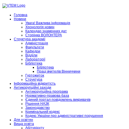
Головна
Новини
Увага! Важлива інформація
Хронологія новин
Календар знаменних дат
Сторінка ВОЛОНТЕРА
Структура академії
Адміністрація
Факультети
Кафедри
Відділи
Лабораторії
Бібліотека
Бібліотека
Праці вчителів Вінниччини
Гуртожиток
Структура
Інформаційна відкритість
Антикорупційні заходи
Антикорупційна програма
Нормативно-правова база
Єдиний портал повідомлень викривачів
Рішення НАЗК
Законодавство
Кримінальний кодекс
Кодекс України про адміністративні порушення
Для освітян
Вища освіта
Абітурієнту