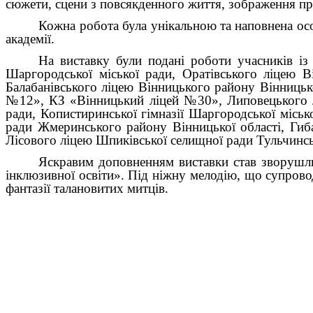
сюжети, сцени з повсякденного життя, зображення при
Кожна робота була унікальною та наповнена осо
академії.
На виставку були подані роботи учасників і
Шаргородської міської ради, Оратівського ліцею В
Балабанівського ліцею Вінницького району Вінницьк
№12», КЗ «Вінницький ліцей №30», Липовецького лі
ради, Копистиринської гімназії Шаргородської місь
ради Жмеринського району Вінницької області, Гиба
Лісового ліцею Шпиківської селищної ради Тульчинсь
Яскравим доповненням виставки став зворуш
інклюзивної освіти». Під ніжну мелодію, що супровод
фантазії талановитих митців.