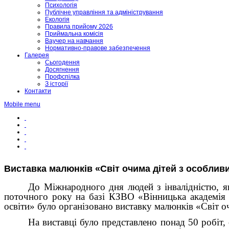
Психологія
Публічне управління та адміністрування
Екологія
Правила прийому 2026
Приймальна комісія
Ваучер на навчання
Нормативно-правове забезпечення
Галерея
Сьогодення
Досягнення
Профспілка
З історії
Контакти
Mobile menu
Виставка малюнків «Світ очима дітей з особли
До Міжнародного дня людей з інвалідністю, 
поточного року на базі КЗВО «Вінницька академія 
освіти» було організовано виставку малюнків «Світ о
На виставці було представлено понад 50 робіт,