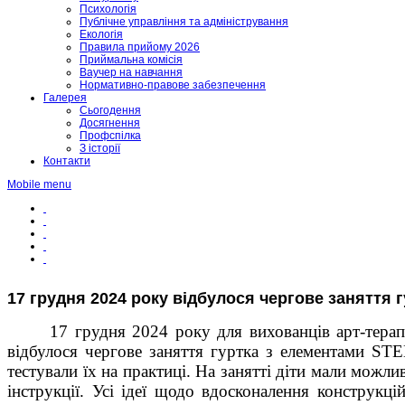
Психологія
Публічне управління та адміністрування
Екологія
Правила прийому 2026
Приймальна комісія
Ваучер на навчання
Нормативно-правове забезпечення
Галерея
Сьогодення
Досягнення
Профспілка
З історії
Контакти
Mobile menu
17 грудня 2024 року відбулося чергове заняття
17 грудня 2024 року для вихованців арт-тера
відбулося чергове заняття гуртка з елементами
ST
тестували їх на практиці. На занятті діти мали можл
інструкції. Усі ідеї щодо вдосконалення конструкц