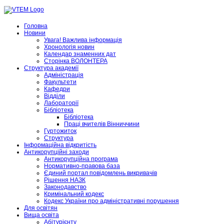
Головна
Новини
Увага! Важлива інформація
Хронологія новин
Календар знаменних дат
Сторінка ВОЛОНТЕРА
Структура академії
Адміністрація
Факультети
Кафедри
Відділи
Лабораторії
Бібліотека
Бібліотека
Праці вчителів Вінниччини
Гуртожиток
Структура
Інформаційна відкритість
Антикорупційні заходи
Антикорупційна програма
Нормативно-правова база
Єдиний портал повідомлень викривачів
Рішення НАЗК
Законодавство
Кримінальний кодекс
Кодекс України про адміністративні порушення
Для освітян
Вища освіта
Абітурієнту