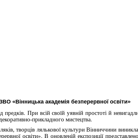
КЗВО «Вінницька академія безперервної освіти»
ід предків. При всій своїй уявній простоті й невигадл
а декоративно-прикладного мистецтва.
ляків, творців лялькової культури Вінниччини виникла
ервної освіти». В оновленій експозиції представлено