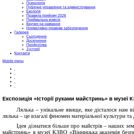
Психологія
Публічне управління та адміністрування
Екологія
Правила прийому 2026
Приймальна комісія
Ваучер на навчання
Нормативно-правове забезпечення
Галерея
Сьогодення
Досягнення
Профспілка
З історії
Контакти
Mobile menu
Експозиція «Історії руками майстринь» в музеї 
Лялька – унікальне явище, яке дісталося нам в
лялька – це взагалі феномен матеріальної культури т
Ідея дізнатися більше про майстрів – наших зем
майстринь» в музеї КЗВО «Вінницька академія безпер