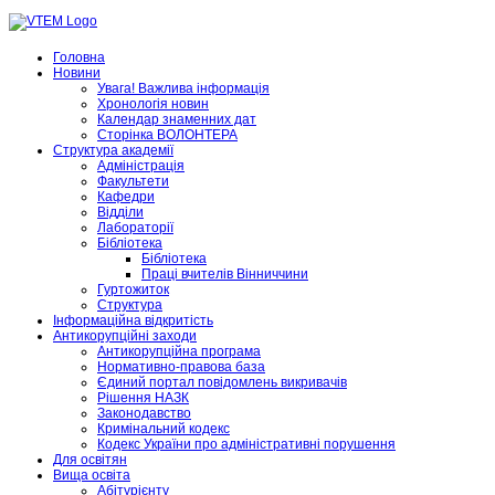
Головна
Новини
Увага! Важлива інформація
Хронологія новин
Календар знаменних дат
Сторінка ВОЛОНТЕРА
Структура академії
Адміністрація
Факультети
Кафедри
Відділи
Лабораторії
Бібліотека
Бібліотека
Праці вчителів Вінниччини
Гуртожиток
Структура
Інформаційна відкритість
Антикорупційні заходи
Антикорупційна програма
Нормативно-правова база
Єдиний портал повідомлень викривачів
Рішення НАЗК
Законодавство
Кримінальний кодекс
Кодекс України про адміністративні порушення
Для освітян
Вища освіта
Абітурієнту