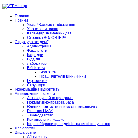
Головна
Новини
Увага! Важлива інформація
Хронологія новин
Календар знаменних дат
Сторінка ВОЛОНТЕРА
Структура академії
Адміністрація
Факультети
Кафедри
Відділи
Лабораторії
Бібліотека
Бібліотека
Праці вчителів Вінниччини
Гуртожиток
Структура
Інформаційна відкритість
Антикорупційні заходи
Антикорупційна програма
Нормативно-правова база
Єдиний портал повідомлень викривачів
Рішення НАЗК
Законодавство
Кримінальний кодекс
Кодекс України про адміністративні порушення
Для освітян
Вища освіта
Абітурієнту