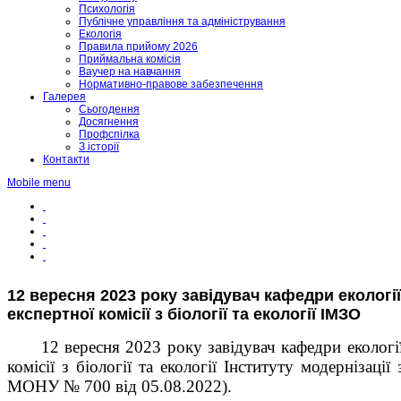
Психологія
Публічне управління та адміністрування
Екологія
Правила прийому 2026
Приймальна комісія
Ваучер на навчання
Нормативно-правове забезпечення
Галерея
Сьогодення
Досягнення
Профспілка
З історії
Контакти
Mobile menu
12 вересня 2023 року завідувач кафедри еколог
експертної комісії з біології та екології ІМЗО
12 вересня 2023 року завідувач кафедри еколог
комісії з біології та екології Інституту модернізаці
МОНУ № 700 від 05.08.2022).