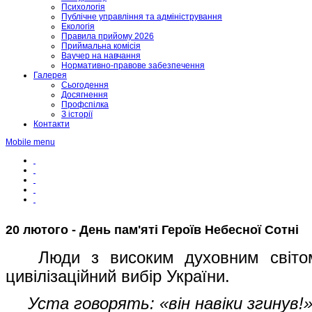
Психологія
Публічне управління та адміністрування
Екологія
Правила прийому 2026
Приймальна комісія
Ваучер на навчання
Нормативно-правове забезпечення
Галерея
Сьогодення
Досягнення
Профспілка
З історії
Контакти
Mobile menu
20 лютого - День пам'яті Героїв Небесної Сотні
Люди з високим духовним світом
цивілізаційний вибір України.
Уста говорять: «він навіки згинув!