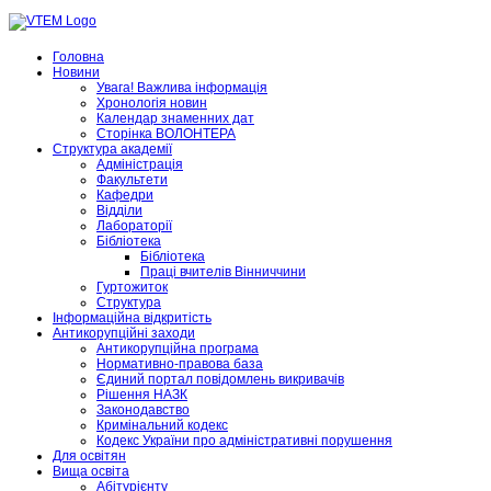
Головна
Новини
Увага! Важлива інформація
Хронологія новин
Календар знаменних дат
Сторінка ВОЛОНТЕРА
Структура академії
Адміністрація
Факультети
Кафедри
Відділи
Лабораторії
Бібліотека
Бібліотека
Праці вчителів Вінниччини
Гуртожиток
Структура
Інформаційна відкритість
Антикорупційні заходи
Антикорупційна програма
Нормативно-правова база
Єдиний портал повідомлень викривачів
Рішення НАЗК
Законодавство
Кримінальний кодекс
Кодекс України про адміністративні порушення
Для освітян
Вища освіта
Абітурієнту