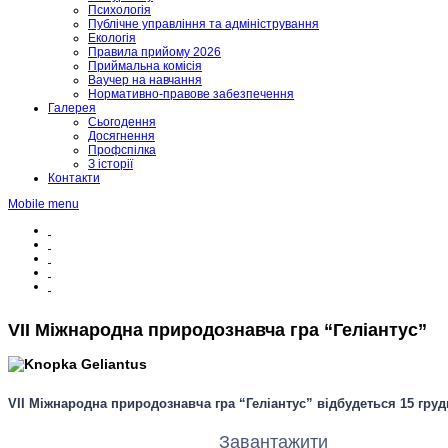
Психологія
Публічне управління та адміністрування
Екологія
Правила прийому 2026
Приймальна комісія
Ваучер на навчання
Нормативно-правове забезпечення
Галерея
Сьогодення
Досягнення
Профспілка
З історії
Контакти
Mobile menu
VII Міжнародна природознавча гра “Геліантус”
VII Міжнародна природознавча гра “Геліантус” відбудеться 15 гру
Завантажити