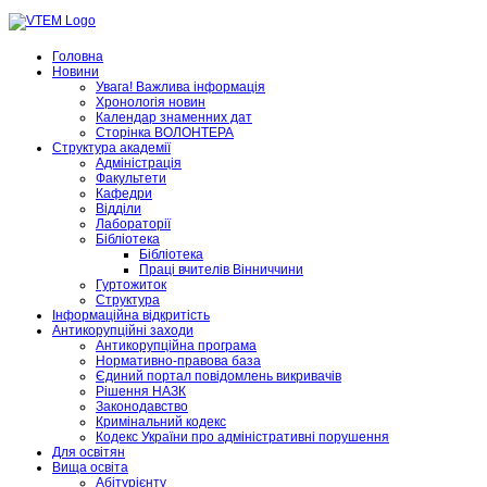
Головна
Новини
Увага! Важлива інформація
Хронологія новин
Календар знаменних дат
Сторінка ВОЛОНТЕРА
Структура академії
Адміністрація
Факультети
Кафедри
Відділи
Лабораторії
Бібліотека
Бібліотека
Праці вчителів Вінниччини
Гуртожиток
Структура
Інформаційна відкритість
Антикорупційні заходи
Антикорупційна програма
Нормативно-правова база
Єдиний портал повідомлень викривачів
Рішення НАЗК
Законодавство
Кримінальний кодекс
Кодекс України про адміністративні порушення
Для освітян
Вища освіта
Абітурієнту