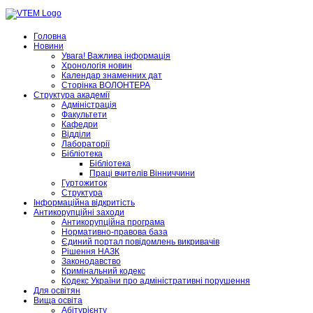
Головна
Новини
Увага! Важлива інформація
Хронологія новин
Календар знаменних дат
Сторінка ВОЛОНТЕРА
Структура академії
Адміністрація
Факультети
Кафедри
Відділи
Лабораторії
Бібліотека
Бібліотека
Праці вчителів Вінниччини
Гуртожиток
Структура
Інформаційна відкритість
Антикорупційні заходи
Антикорупційна програма
Нормативно-правова база
Єдиний портал повідомлень викривачів
Рішення НАЗК
Законодавство
Кримінальний кодекс
Кодекс України про адміністративні порушення
Для освітян
Вища освіта
Абітурієнту