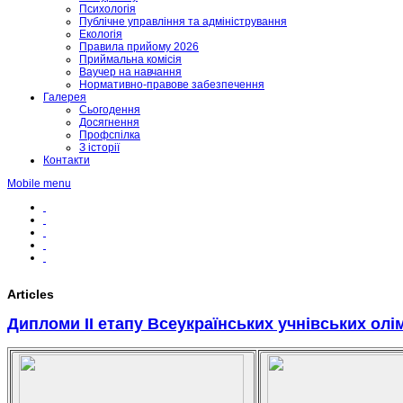
Психологія
Публічне управління та адміністрування
Екологія
Правила прийому 2026
Приймальна комісія
Ваучер на навчання
Нормативно-правове забезпечення
Галерея
Сьогодення
Досягнення
Профспілка
З історії
Контакти
Mobile menu
Articles
Дипломи ІІ етапу Всеукраїнських учнівських олі