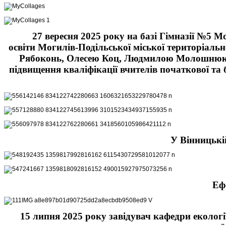
27 вересня 2025 року на базі Гімназії №5 М
освіти Могилів-Подільської міської територіал
Рябоконь, Олесею Коц, Людмилою Молошнюк, Н
підвищення кваліфікації вчителів початкової та
У Вінницькі
Ефе
15 липня 2025 року завідувач кафедри еколог