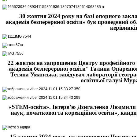
30 жовтня 2024 року на базі опорного закл
академія безперервної освіти» був проведений 
керівникі
22 жовтня на запрошення Центру професійного 
академія безперервної освіти" Галина Опаренюк, 
Тетяна Уманська, завідувач лабораторії геогра
освітньої галузі Му
«STEM-освіта». Інтерв’ю Дзигаленко Людмили М
наук, початкової та корекційної освіти»,
канди
15 жовтня 2024 року на запрошення Центру пр