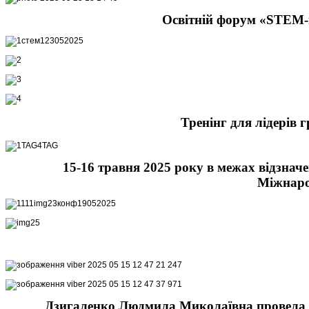
Освітній форум «STEM-в
Тренінг для лідерів 
15-16 травня 2025 року в межах відзнач
Міжнаро
Дзигаленко Людмила Миколаївна провела ма