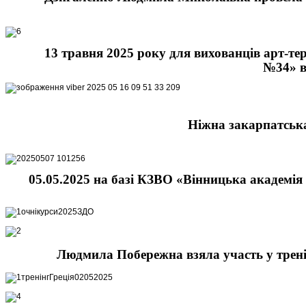
13 травня 2025 року для вихованців арт-те
№34» в
Ніжна закарпатська 
05.05.2025 на базі
КЗВО «Вінницька академія б
Людмила Побережна взяла участь у тренін