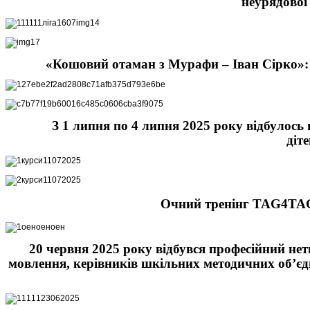
неурядової
«Кошовий отаман з Мурафи – Іван Сірко»: 
З 1 липня по 4 липня 2025 року відбулось
діт
Очний тренінг TAG4TAG д
20 червня 2025 року відбувся професійний нет
мовлення, керівників шкільних методичних об’єдн