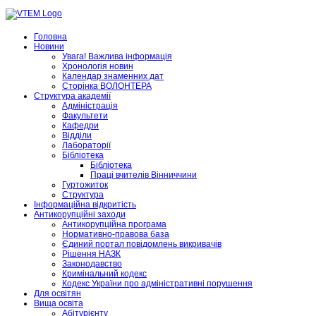
Головна
Новини
Увага! Важлива інформація
Хронологія новин
Календар знаменних дат
Сторінка ВОЛОНТЕРА
Структура академії
Адміністрація
Факультети
Кафедри
Відділи
Лабораторії
Бібліотека
Бібліотека
Праці вчителів Вінниччини
Гуртожиток
Структура
Інформаційна відкритість
Антикорупційні заходи
Антикорупційна програма
Нормативно-правова база
Єдиний портал повідомлень викривачів
Рішення НАЗК
Законодавство
Кримінальний кодекс
Кодекс України про адміністративні порушення
Для освітян
Вища освіта
Абітурієнту