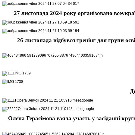
27 листопада 2024 року
організовано всеукр
26 листопада відбувся тренінг для групи ос
Д
Олена Герасімова взяла участь у засіданні круг