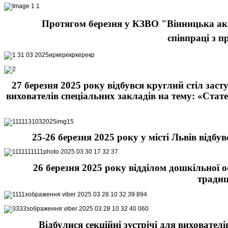
Протягом березня у КЗВО "Вінницька акад
співпраці з п
27 березня 2025 року відбувся круглий стіл зас
вихователів спеціальних закладів на тему: «Стате
25-26 березня 2025 року у місті Львів ві
26 березня 2025 року відділом дошкільної
традиц
Відбулися секційні зустрічі для виховател