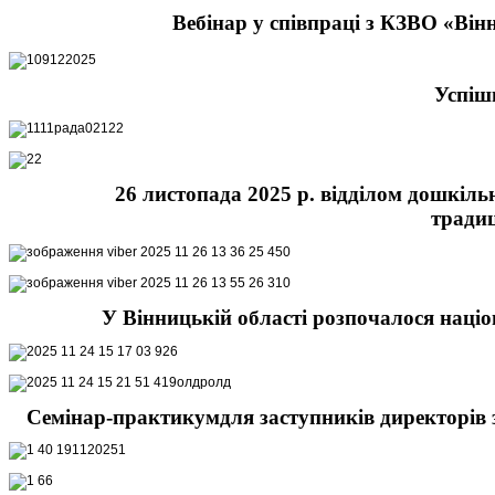
Вебінар у співпраці з КЗВО «Він
Успіш
26 листопада
2025 р. відділом дошкіль
тради
У Вінницькій області розпочалося націон
С
емінар-практикум
для заступників директорів 