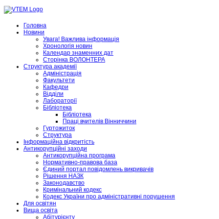
Головна
Новини
Увага! Важлива інформація
Хронологія новин
Календар знаменних дат
Сторінка ВОЛОНТЕРА
Структура академії
Адміністрація
Факультети
Кафедри
Відділи
Лабораторії
Бібліотека
Бібліотека
Праці вчителів Вінниччини
Гуртожиток
Структура
Інформаційна відкритість
Антикорупційні заходи
Антикорупційна програма
Нормативно-правова база
Єдиний портал повідомлень викривачів
Рішення НАЗК
Законодавство
Кримінальний кодекс
Кодекс України про адміністративні порушення
Для освітян
Вища освіта
Абітурієнту