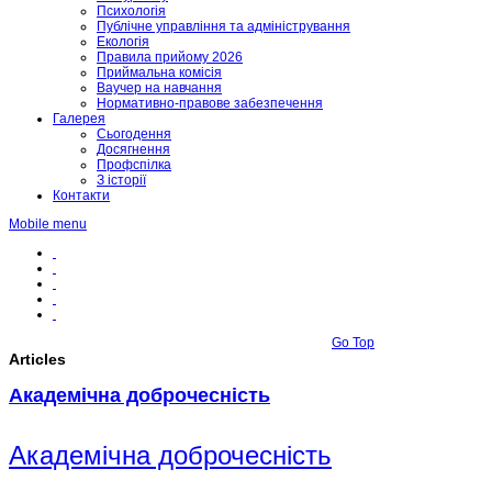
Психологія
Публічне управління та адміністрування
Екологія
Правила прийому 2026
Приймальна комісія
Ваучер на навчання
Нормативно-правове забезпечення
Галерея
Сьогодення
Досягнення
Профспілка
З історії
Контакти
Mobile menu
Go Top
Articles
Академічна доброчесність
Академічна доброчесність