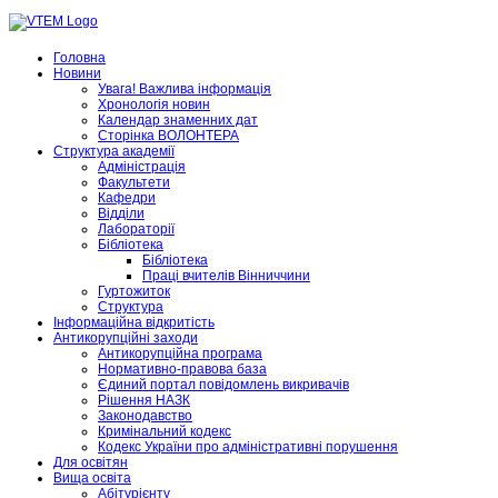
Головна
Новини
Увага! Важлива інформація
Хронологія новин
Календар знаменних дат
Сторінка ВОЛОНТЕРА
Структура академії
Адміністрація
Факультети
Кафедри
Відділи
Лабораторії
Бібліотека
Бібліотека
Праці вчителів Вінниччини
Гуртожиток
Структура
Інформаційна відкритість
Антикорупційні заходи
Антикорупційна програма
Нормативно-правова база
Єдиний портал повідомлень викривачів
Рішення НАЗК
Законодавство
Кримінальний кодекс
Кодекс України про адміністративні порушення
Для освітян
Вища освіта
Абітурієнту