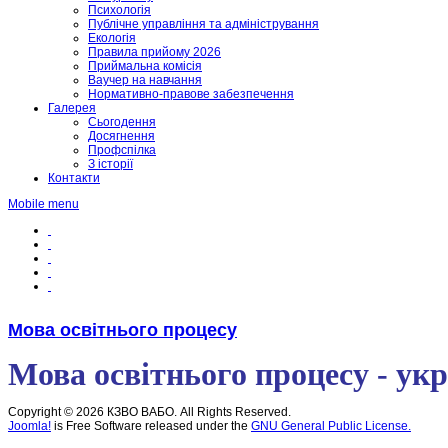
Психологія
Публічне управління та адміністрування
Екологія
Правила прийому 2026
Приймальна комісія
Ваучер на навчання
Нормативно-правове забезпечення
Галерея
Сьогодення
Досягнення
Профспілка
З історії
Контакти
Mobile menu
Мова освітнього процесу
Мова освітнього процесу - укр
Copyright © 2026 КЗВО ВАБО. All Rights Reserved.
Joomla!
is Free Software released under the
GNU General Public License.