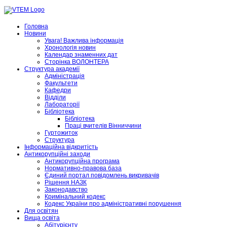
Головна
Новини
Увага! Важлива інформація
Хронологія новин
Календар знаменних дат
Сторінка ВОЛОНТЕРА
Структура академії
Адміністрація
Факультети
Кафедри
Відділи
Лабораторії
Бібліотека
Бібліотека
Праці вчителів Вінниччини
Гуртожиток
Структура
Інформаційна відкритість
Антикорупційні заходи
Антикорупційна програма
Нормативно-правова база
Єдиний портал повідомлень викривачів
Рішення НАЗК
Законодавство
Кримінальний кодекс
Кодекс України про адміністративні порушення
Для освітян
Вища освіта
Абітурієнту