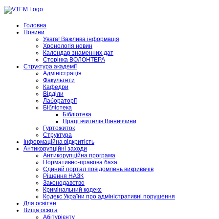
Головна
Новини
Увага! Важлива інформація
Хронологія новин
Календар знаменних дат
Сторінка ВОЛОНТЕРА
Структура академії
Адміністрація
Факультети
Кафедри
Відділи
Лабораторії
Бібліотека
Бібліотека
Праці вчителів Вінниччини
Гуртожиток
Структура
Інформаційна відкритість
Антикорупційні заходи
Антикорупційна програма
Нормативно-правова база
Єдиний портал повідомлень викривачів
Рішення НАЗК
Законодавство
Кримінальний кодекс
Кодекс України про адміністративні порушення
Для освітян
Вища освіта
Абітурієнту