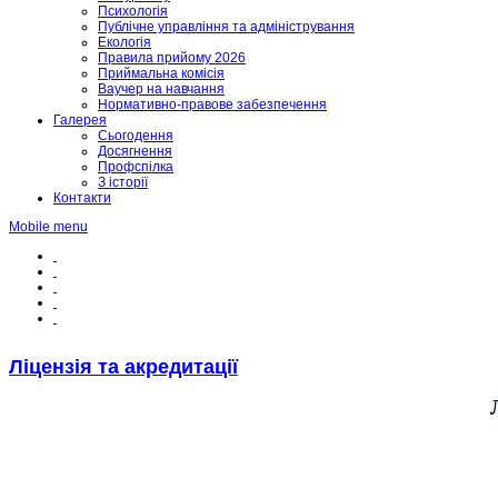
Психологія
Публічне управління та адміністрування
Екологія
Правила прийому 2026
Приймальна комісія
Ваучер на навчання
Нормативно-правове забезпечення
Галерея
Сьогодення
Досягнення
Профспілка
З історії
Контакти
Mobile menu
Ліцензія та акредитації