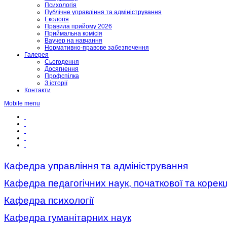
Психологія
Публічне управління та адміністрування
Екологія
Правила прийому 2026
Приймальна комісія
Ваучер на навчання
Нормативно-правове забезпечення
Галерея
Сьогодення
Досягнення
Профспілка
З історії
Контакти
Mobile menu
Кафедра управління та адміністрування
Кафедра педагогічних наук, початкової та корекц
Кафедра психології
Кафедра гуманітарних наук