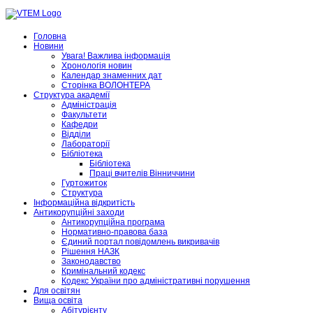
Головна
Новини
Увага! Важлива інформація
Хронологія новин
Календар знаменних дат
Сторінка ВОЛОНТЕРА
Структура академії
Адміністрація
Факультети
Кафедри
Відділи
Лабораторії
Бібліотека
Бібліотека
Праці вчителів Вінниччини
Гуртожиток
Структура
Інформаційна відкритість
Антикорупційні заходи
Антикорупційна програма
Нормативно-правова база
Єдиний портал повідомлень викривачів
Рішення НАЗК
Законодавство
Кримінальний кодекс
Кодекс України про адміністративні порушення
Для освітян
Вища освіта
Абітурієнту