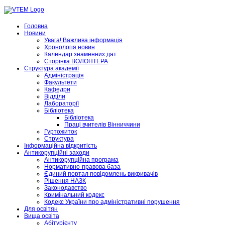
Головна
Новини
Увага! Важлива інформація
Хронологія новин
Календар знаменних дат
Сторінка ВОЛОНТЕРА
Структура академії
Адміністрація
Факультети
Кафедри
Відділи
Лабораторії
Бібліотека
Бібліотека
Праці вчителів Вінниччини
Гуртожиток
Структура
Інформаційна відкритість
Антикорупційні заходи
Антикорупційна програма
Нормативно-правова база
Єдиний портал повідомлень викривачів
Рішення НАЗК
Законодавство
Кримінальний кодекс
Кодекс України про адміністративні порушення
Для освітян
Вища освіта
Абітурієнту