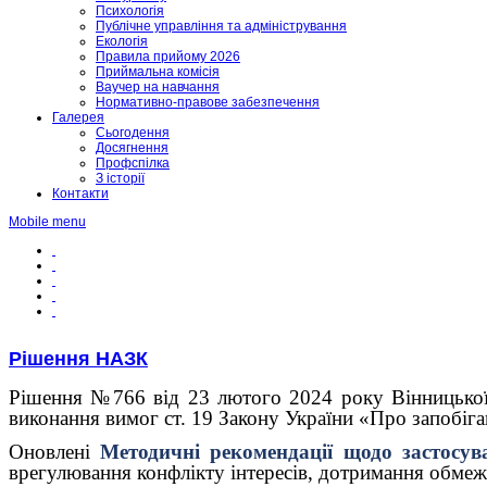
Психологія
Публічне управління та адміністрування
Екологія
Правила прийому 2026
Приймальна комісія
Ваучер на навчання
Нормативно-правове забезпечення
Галерея
Сьогодення
Досягнення
Профспілка
З історії
Контакти
Mobile menu
Рішення НАЗК
Рішення №766 від 23 лютого 2024 року Вінницько
виконання вимог ст. 19 Закону України «Про запобіга
О
нов
лені
Методичні рекомендації щодо застосу
врегулювання конфлікту інтересів, дотримання обмеж