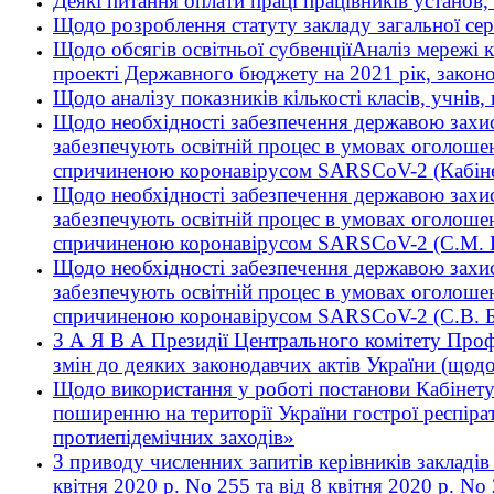
Деякі питання оплати праці працівників установ,
Щодо розроблення статуту закладу загальної сер
Щодо обсягів освітньої субвенціїАналіз мережі к
проекті Державного бюджету на 2021 рік, законо
Щодо аналізу показників кількості класів, учнів, 
Щодо необхідності забезпечення державою захист
забезпечують освітній процес в умовах оголоше
спричиненою коронавірусом SARSCoV-2 (Кабінет
Щодо необхідності забезпечення державою захист
забезпечують освітній процес в умовах оголоше
спричиненою коронавірусом SARSCoV-2 (С.М. 
Щодо необхідності забезпечення державою захист
забезпечують освітній процес в умовах оголоше
спричиненою коронавірусом SARSCoV-2 (С.В. Б
З А Я В А Президії Центрального комітету Профс
змін до деяких законодавчих актів України (щод
Щодо використання у роботі постанови Кабінету 
поширенню на території України гострої респір
протиепідемічних заходів»
З приводу численних запитів керівників закладів
квітня 2020 р. No 255 та від 8 квітня 2020 р. N