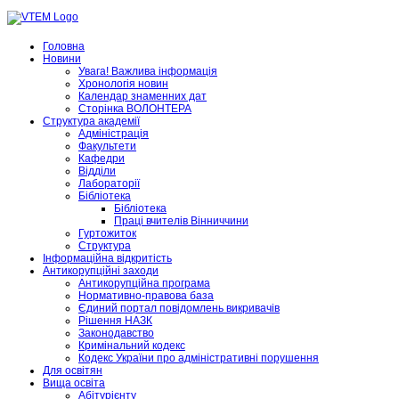
Головна
Новини
Увага! Важлива інформація
Хронологія новин
Календар знаменних дат
Сторінка ВОЛОНТЕРА
Структура академії
Адміністрація
Факультети
Кафедри
Відділи
Лабораторії
Бібліотека
Бібліотека
Праці вчителів Вінниччини
Гуртожиток
Структура
Інформаційна відкритість
Антикорупційні заходи
Антикорупційна програма
Нормативно-правова база
Єдиний портал повідомлень викривачів
Рішення НАЗК
Законодавство
Кримінальний кодекс
Кодекс України про адміністративні порушення
Для освітян
Вища освіта
Абітурієнту