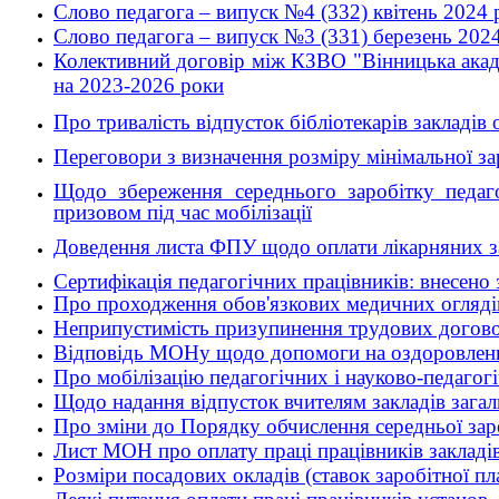
Слово педагога – випуск №4 (332) квітень 2024 
Слово педагога – випуск №3 (331) березень 2024
Колективний договір між КЗВО "Вінницька акаде
на 2023-2026 роки
Про тривалість відпусток бібліотекарів закладів о
Переговори з визначення розміру мінімальної за
Щодо збереження середнього заробітку педаго
призовом під час мобілізації
Доведення листа ФПУ щодо оплати лікарняних з
Сертифікація педагогічних працівників: внесено 
Про проходження обов'язкових медичних оглядів 
Неприпустимість призупинення трудових договорі
Відповідь МОНу щодо допомоги на оздоровлення
Про мобілізацію педагогічних і науково-педагогі
Щодо надання відпусток вчителям закладів загальн
Про зміни до Порядку обчислення середньої заро
Лист МОН про оплату праці працівників закладів 
Розміри посадових окладів (ставок заробітної пл