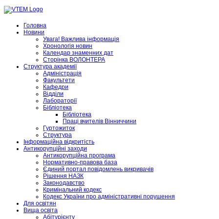
Головна
Новини
Увага! Важлива інформація
Хронологія новин
Календар знаменних дат
Сторінка ВОЛОНТЕРА
Структура академії
Адміністрація
Факультети
Кафедри
Відділи
Лабораторії
Бібліотека
Бібліотека
Праці вчителів Вінниччини
Гуртожиток
Структура
Інформаційна відкритість
Антикорупційні заходи
Антикорупційна програма
Нормативно-правова база
Єдиний портал повідомлень викривачів
Рішення НАЗК
Законодавство
Кримінальний кодекс
Кодекс України про адміністративні порушення
Для освітян
Вища освіта
Абітурієнту