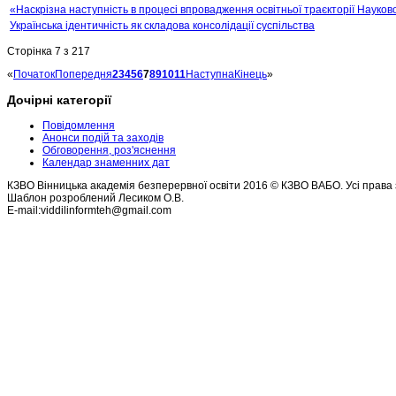
«Наскрізна наступність в процесі впровадження освітньої траєкторії Науково
Українська ідентичність як складова консолідації суспільства
Сторінка 7 з 217
«
Початок
Попередня
2
3
4
5
6
7
8
9
10
11
Наступна
Кінець
»
Дочірні категорії
Повідомлення
Анонси подій та заходів
Обговорення, роз'яснення
Календар знаменних дат
КЗВО Вінницька академія безперервної освіти 2016 © КЗВО ВАБО. Усі права 
Шаблон розроблений Лесиком О.В.
E-mail:viddilinformteh@gmail.com