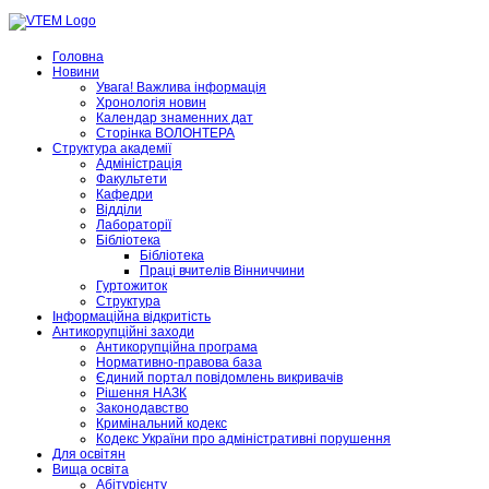
Головна
Новини
Увага! Важлива інформація
Хронологія новин
Календар знаменних дат
Сторінка ВОЛОНТЕРА
Структура академії
Адміністрація
Факультети
Кафедри
Відділи
Лабораторії
Бібліотека
Бібліотека
Праці вчителів Вінниччини
Гуртожиток
Структура
Інформаційна відкритість
Антикорупційні заходи
Антикорупційна програма
Нормативно-правова база
Єдиний портал повідомлень викривачів
Рішення НАЗК
Законодавство
Кримінальний кодекс
Кодекс України про адміністративні порушення
Для освітян
Вища освіта
Абітурієнту