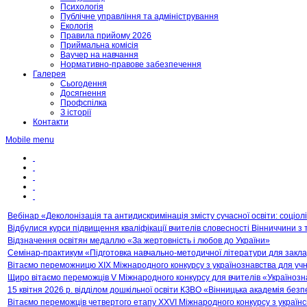
Психологія
Публічне управління та адміністрування
Екологія
Правила прийому 2026
Приймальна комісія
Ваучер на навчання
Нормативно-правове забезпечення
Галерея
Сьогодення
Досягнення
Профспілка
З історії
Контакти
Mobile menu
Вебінар «Деколонізація та антидискримінація змісту сучасної освіти: соціол
Відбулися курси підвищення кваліфікації вчителів словесності Вінниччини з т
Відзначення освітян медаллю «За жертовність і любов до України»
Семінар-практикум «Підготовка навчально-методичної літератури для закладі
Вітаємо переможницю XIX Міжнародного конкурсу з українознавства для учнів
Щиро вітаємо переможців V Міжнародного конкурсу для вчителів «Українозна
15 квітня 2026 р. відділом дошкільної освіти КЗВО «Вінницька академія бе
Вітаємо переможців четвертого етапу ХХVІ Міжнародного конкурсу з українс