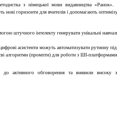
етодистка з німецької мови видавництва «Ранок». 
ть нові горизонти для вчителів і допомагають оптимізу
могою штучного інтелекту генерувати унікальні навчаль
цифрові асистенти можуть автоматизувати рутинну підг
єві алгоритми (промпти) для роботи з ШІ-платформами
 до активного обговорення та виявили високу з