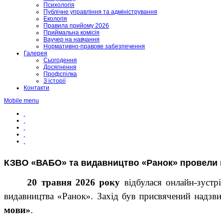
Психологія
Публічне управління та адміністрування
Екологія
Правила прийому 2026
Приймальна комісія
Ваучер на навчання
Нормативно-правове забезпечення
Галерея
Сьогодення
Досягнення
Профспілка
З історії
Контакти
Mobile menu
КЗВО «ВАБО» та видавництво «Ранок» провели в
20 травня 2026 року
відбулася онлайн-зустр
видавництва «Ранок». Захід був присвячений надзви
мови»
.