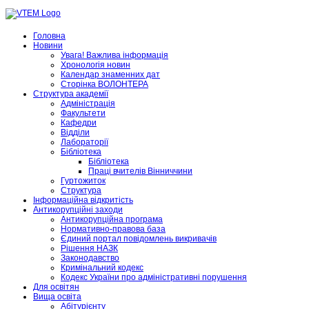
Головна
Новини
Увага! Важлива інформація
Хронологія новин
Календар знаменних дат
Сторінка ВОЛОНТЕРА
Структура академії
Адміністрація
Факультети
Кафедри
Відділи
Лабораторії
Бібліотека
Бібліотека
Праці вчителів Вінниччини
Гуртожиток
Структура
Інформаційна відкритість
Антикорупційні заходи
Антикорупційна програма
Нормативно-правова база
Єдиний портал повідомлень викривачів
Рішення НАЗК
Законодавство
Кримінальний кодекс
Кодекс України про адміністративні порушення
Для освітян
Вища освіта
Абітурієнту