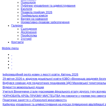
Психологія
Публічне управління та адміністрування
Екологія
Правила прийому 2026
Приймальна комісія
Ваучер на навчання
Нормативно-правове забезпечення
Галерея
Сьогодення
Досягнення
Профспілка
З історії
Контакти
Mobile menu
Інформаційний реліз новин з якості освіти. Квітень 2026
29 квітня 2026 р. відділом дошкільної освіти КЗВО «Вінницька академія бе
Відбувся семінар для педагогічних працівників ЗДО Махнівської територіаль
Відкриття меморіальної дошки
Учителі Вінниччини стали учасниками фінального етапу другого туру всеукр
ЧОРНОБИЛЬ КРІЗЬ ПРИЗМУ МИСТЕЦТВА (як говорити з учнями про смертон
Практичне заняття з «Психології креативності»
Кафедра управління та адміністрування на курсах підвищення кваліфікації 