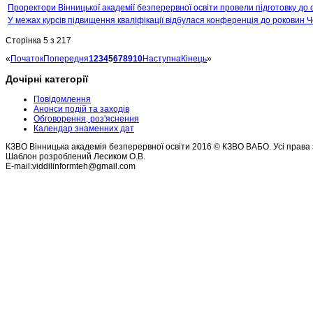
Проректори Вінницької академії безперервної освіти провели підготовку до о
У межах курсів підвищення кваліфікації відбулася конференція до роковин Ч
Сторінка 5 з 217
«
Початок
Попередня
1
2
3
4
5
6
7
8
9
10
Наступна
Кінець
»
Дочірні категорії
Повідомлення
Анонси подій та заходів
Обговорення, роз'яснення
Календар знаменних дат
КЗВО Вінницька академія безперервної освіти 2016 © КЗВО ВАБО. Усі права 
Шаблон розроблений Лесиком О.В.
E-mail:viddilinformteh@gmail.com