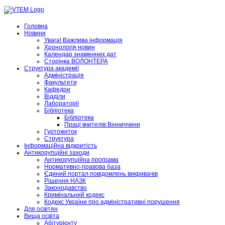
Головна
Новини
Увага! Важлива інформація
Хронологія новин
Календар знаменних дат
Сторінка ВОЛОНТЕРА
Структура академії
Адміністрація
Факультети
Кафедри
Відділи
Лабораторії
Бібліотека
Бібліотека
Праці вчителів Вінниччини
Гуртожиток
Структура
Інформаційна відкритість
Антикорупційні заходи
Антикорупційна програма
Нормативно-правова база
Єдиний портал повідомлень викривачів
Рішення НАЗК
Законодавство
Кримінальний кодекс
Кодекс України про адміністративні порушення
Для освітян
Вища освіта
Абітурієнту