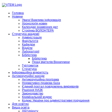
Головна
Новини
Увага! Важлива інформація
Хронологія новин
Календар знаменних дат
Сторінка ВОЛОНТЕРА
Структура академії
Адміністрація
Факультети
Кафедри
Відділи
Лабораторії
Бібліотека
Бібліотека
Праці вчителів Вінниччини
Гуртожиток
Структура
Інформаційна відкритість
Антикорупційні заходи
Антикорупційна програма
Нормативно-правова база
Єдиний портал повідомлень викривачів
Рішення НАЗК
Законодавство
Кримінальний кодекс
Кодекс України про адміністративні порушення
Для освітян
Вища освіта
Абітурієнту