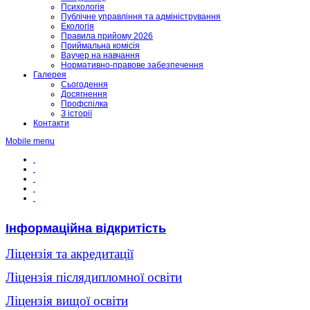
Психологія
Публічне управління та адміністрування
Екологія
Правила прийому 2026
Приймальна комісія
Ваучер на навчання
Нормативно-правове забезпечення
Галерея
Сьогодення
Досягнення
Профспілка
З історії
Контакти
Mobile menu
Інформаційна відкритість
Ліцензія та акредитації
Ліцензія післядипломної освіти
Ліцензія вищої освіти