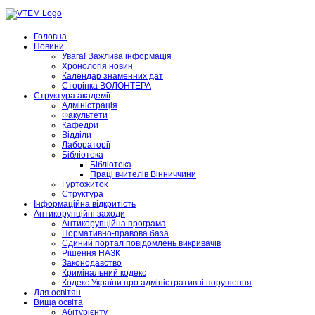
Головна
Новини
Увага! Важлива інформація
Хронологія новин
Календар знаменних дат
Сторінка ВОЛОНТЕРА
Структура академії
Адміністрація
Факультети
Кафедри
Відділи
Лабораторії
Бібліотека
Бібліотека
Праці вчителів Вінниччини
Гуртожиток
Структура
Інформаційна відкритість
Антикорупційні заходи
Антикорупційна програма
Нормативно-правова база
Єдиний портал повідомлень викривачів
Рішення НАЗК
Законодавство
Кримінальний кодекс
Кодекс України про адміністративні порушення
Для освітян
Вища освіта
Абітурієнту