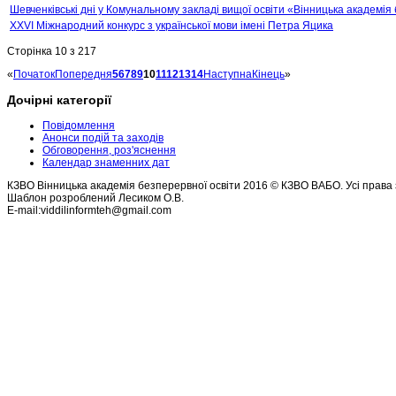
Шевченківські дні у Комунальному закладі вищої освіти «Вінницька академія
ХХVІ Міжнародний конкурс з української мови імені Петра Яцика
Сторінка 10 з 217
«
Початок
Попередня
5
6
7
8
9
10
11
12
13
14
Наступна
Кінець
»
Дочірні категорії
Повідомлення
Анонси подій та заходів
Обговорення, роз'яснення
Календар знаменних дат
КЗВО Вінницька академія безперервної освіти 2016 © КЗВО ВАБО. Усі права 
Шаблон розроблений Лесиком О.В.
E-mail:viddilinformteh@gmail.com