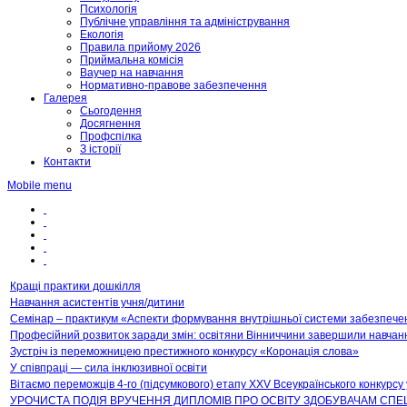
Психологія
Публічне управління та адміністрування
Екологія
Правила прийому 2026
Приймальна комісія
Ваучер на навчання
Нормативно-правове забезпечення
Галерея
Сьогодення
Досягнення
Профспілка
З історії
Контакти
Mobile menu
Кращі практики дошкілля
Навчання асистентів учня/дитини
Cемінар – практикум «Аспекти формування внутрішньої системи забезпечен
Професійний розвиток заради змін: освітяни Вінниччини завершили навч
Зустріч із переможницею престижного конкурсу «Коронація слова»
У співпраці — сила інклюзивної освіти
Вітаємо переможців 4-го (підсумкового) етапу XXV Всеукраїнського конкурсу у
УРОЧИСТА ПОДІЯ ВРУЧЕННЯ ДИПЛОМІВ ПРО ОСВІТУ ЗДОБУВАЧАМ СПЕЦІА