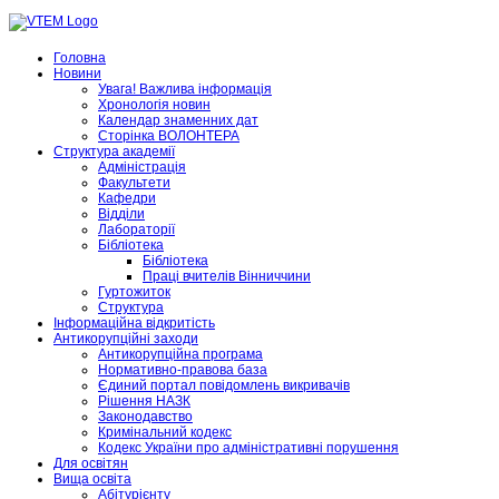
Головна
Новини
Увага! Важлива інформація
Хронологія новин
Календар знаменних дат
Сторінка ВОЛОНТЕРА
Структура академії
Адміністрація
Факультети
Кафедри
Відділи
Лабораторії
Бібліотека
Бібліотека
Праці вчителів Вінниччини
Гуртожиток
Структура
Інформаційна відкритість
Антикорупційні заходи
Антикорупційна програма
Нормативно-правова база
Єдиний портал повідомлень викривачів
Рішення НАЗК
Законодавство
Кримінальний кодекс
Кодекс України про адміністративні порушення
Для освітян
Вища освіта
Абітурієнту