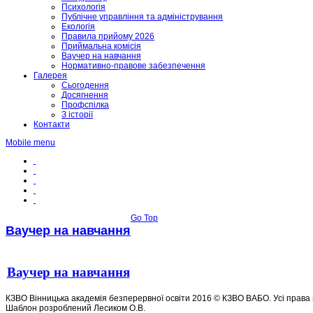
Психологія
Публічне управління та адміністрування
Екологія
Правила прийому 2026
Приймальна комісія
Ваучер на навчання
Нормативно-правове забезпечення
Галерея
Сьогодення
Досягнення
Профспілка
З історії
Контакти
Mobile menu
Go Top
Ваучер на навчання
Ваучер на навчання
КЗВО Вінницька академія безперервної освіти 2016 © КЗВО ВАБО. Усі права 
Шаблон розроблений Лесиком О.В.