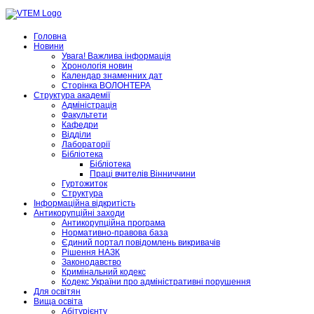
Головна
Новини
Увага! Важлива інформація
Хронологія новин
Календар знаменних дат
Сторінка ВОЛОНТЕРА
Структура академії
Адміністрація
Факультети
Кафедри
Відділи
Лабораторії
Бібліотека
Бібліотека
Праці вчителів Вінниччини
Гуртожиток
Структура
Інформаційна відкритість
Антикорупційні заходи
Антикорупційна програма
Нормативно-правова база
Єдиний портал повідомлень викривачів
Рішення НАЗК
Законодавство
Кримінальний кодекс
Кодекс України про адміністративні порушення
Для освітян
Вища освіта
Абітурієнту