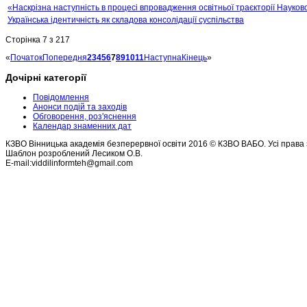
«Наскрізна наступність в процесі впровадження освітньої траєкторії Науково
Українська ідентичність як складова консолідації суспільства
Сторінка 7 з 217
«
Початок
Попередня
2
3
4
5
6
7
8
9
10
11
Наступна
Кінець
»
Дочірні категорії
Повідомлення
Анонси подій та заходів
Обговорення, роз'яснення
Календар знаменних дат
КЗВО Вінницька академія безперервної освіти 2016 © КЗВО ВАБО. Усі права 
Шаблон розроблений Лесиком О.В.
E-mail:viddilinformteh@gmail.com