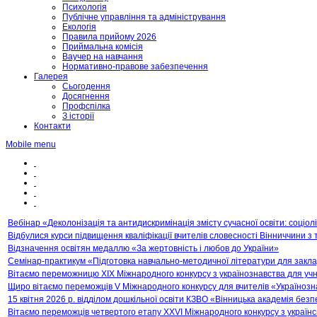
Психологія
Публічне управління та адміністрування
Екологія
Правила прийому 2026
Приймальна комісія
Ваучер на навчання
Нормативно-правове забезпечення
Галерея
Сьогодення
Досягнення
Профспілка
З історії
Контакти
Mobile menu
Вебінар «Деколонізація та антидискримінація змісту сучасної освіти: соціол
Відбулися курси підвищення кваліфікації вчителів словесності Вінниччини з т
Відзначення освітян медаллю «За жертовність і любов до України»
Семінар-практикум «Підготовка навчально-методичної літератури для закладі
Вітаємо переможницю XIX Міжнародного конкурсу з українознавства для учнів
Щиро вітаємо переможців V Міжнародного конкурсу для вчителів «Українозна
15 квітня 2026 р. відділом дошкільної освіти КЗВО «Вінницька академія бе
Вітаємо переможців четвертого етапу ХХVІ Міжнародного конкурсу з українс