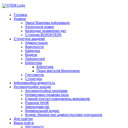
Головна
Новини
Увага! Важлива інформація
Хронологія новин
Календар знаменних дат
Сторінка ВОЛОНТЕРА
Структура академії
Адміністрація
Факультети
Кафедри
Відділи
Лабораторії
Бібліотека
Бібліотека
Праці вчителів Вінниччини
Гуртожиток
Структура
Інформаційна відкритість
Антикорупційні заходи
Антикорупційна програма
Нормативно-правова база
Єдиний портал повідомлень викривачів
Рішення НАЗК
Законодавство
Кримінальний кодекс
Кодекс України про адміністративні порушення
Для освітян
Вища освіта
Абітурієнту