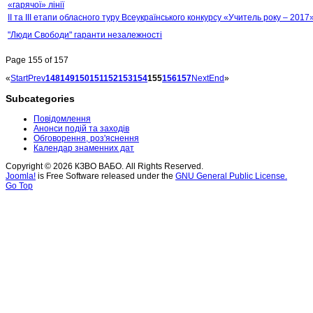
«гарячої» лінії
ІІ та ІІІ етапи обласного туру Всеукраїнського конкурсу «Учитель року – 201
"Люди Свободи" гаранти незалежності
Page 155 of 157
«
Start
Prev
148
149
150
151
152
153
154
155
156
157
Next
End
»
Subcategories
Повідомлення
Анонси подій та заходів
Обговорення, роз'яснення
Календар знаменних дат
Copyright © 2026 КЗВО ВАБО. All Rights Reserved.
Joomla!
is Free Software released under the
GNU General Public License.
Go Top