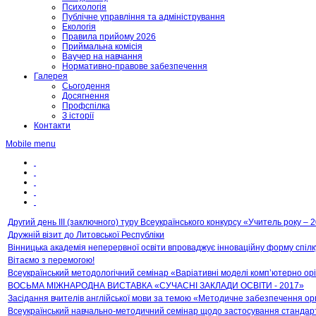
Психологія
Публічне управління та адміністрування
Екологія
Правила прийому 2026
Приймальна комісія
Ваучер на навчання
Нормативно-правове забезпечення
Галерея
Сьогодення
Досягнення
Профспілка
З історії
Контакти
Mobile menu
Другий день ІІІ (заключного) туру Всеукраїнського конкурсу «Учитель року – 2
Дружній візит до Литовської Республіки
Вінницька академія неперервної освіти впроваджує інноваційну форму спілк
Вітаємо з перемогою!
Всеукраїнський методологічний семінар «Варіативні моделі комп’ютерно о
ВОСЬМА МІЖНАРОДНА ВИСТАВКА «СУЧАСНІ ЗАКЛАДИ ОСВІТИ - 2017»
Засідання вчителів англійської мови за темою «Методичне забезпечення орга
Всеукраїнський навчально-методичний семінар щодо застосування стандартни