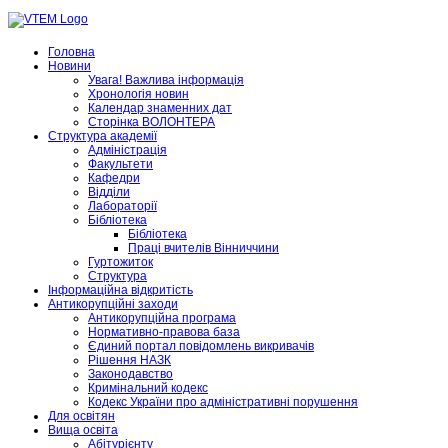
Головна
Новини
Увага! Важлива інформація
Хронологія новин
Календар знаменних дат
Сторінка ВОЛОНТЕРА
Структура академії
Адміністрація
Факультети
Кафедри
Відділи
Лабораторії
Бібліотека
Бібліотека
Праці вчителів Вінниччини
Гуртожиток
Структура
Інформаційна відкритість
Антикорупційні заходи
Антикорупційна програма
Нормативно-правова база
Єдиний портал повідомлень викривачів
Рішення НАЗК
Законодавство
Кримінальний кодекс
Кодекс України про адміністративні порушення
Для освітян
Вища освіта
Абітурієнту