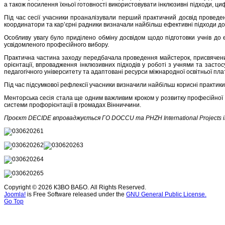
а також посилення їхньої готовності використовувати інклюзивні підходи, циф
Під час сесії учасники проаналізували перший практичний досвід проведен
координатори та кар’єрні радники визначали найбільш ефективні підходи до 
Особливу увагу було приділено обміну досвідом щодо підготовки учнів до 
усвідомленого професійного вибору.
Практична частина заходу передбачала проведення майстерок, присвячени
орієнтації, впровадження інклюзивних підходів у роботі з учнями та засто
педагогічного університету та адаптовані ресурси міжнародної освітньої п
Під час підсумкової рефлексії учасники визначили найбільш корисні практики
Менторська сесія стала ще одним важливим кроком у розвитку професійної сп
системи профорієнтації в громадах Вінниччини.
Проєкт DECIDE впроваджується ГО DOCCU та PHZH International Projects in 
Copyright © 2026 КЗВО ВАБО. All Rights Reserved.
Joomla!
is Free Software released under the
GNU General Public License.
Go Top