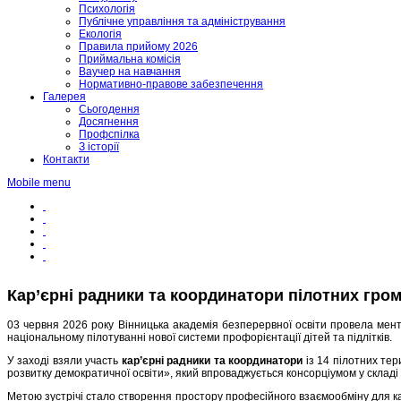
Психологія
Публічне управління та адміністрування
Екологія
Правила прийому 2026
Приймальна комісія
Ваучер на навчання
Нормативно-правове забезпечення
Галерея
Сьогодення
Досягнення
Профспілка
З історії
Контакти
Mobile menu
Кар’єрні радники та координатори пілотних гро
03 червня 2026 року Вінницька академія безперервної освіти провела менто
національному пілотуванні нової системи профорієнтації дітей та підлітків.
У заході взяли участь
кар’єрні радники та координатори
із 14 пілотних те
розвитку демократичної освіти», який впроваджується консорціумом у склад
Метою зустрічі стало створення простору професійного взаємообміну для ка