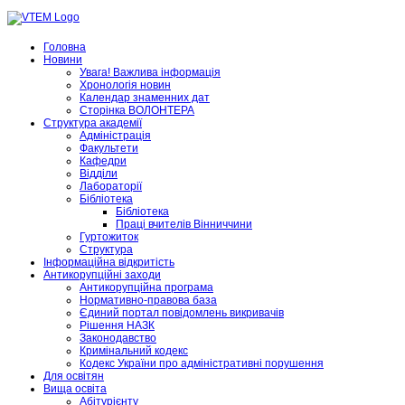
Головна
Новини
Увага! Важлива інформація
Хронологія новин
Календар знаменних дат
Сторінка ВОЛОНТЕРА
Структура академії
Адміністрація
Факультети
Кафедри
Відділи
Лабораторії
Бібліотека
Бібліотека
Праці вчителів Вінниччини
Гуртожиток
Структура
Інформаційна відкритість
Антикорупційні заходи
Антикорупційна програма
Нормативно-правова база
Єдиний портал повідомлень викривачів
Рішення НАЗК
Законодавство
Кримінальний кодекс
Кодекс України про адміністративні порушення
Для освітян
Вища освіта
Абітурієнту