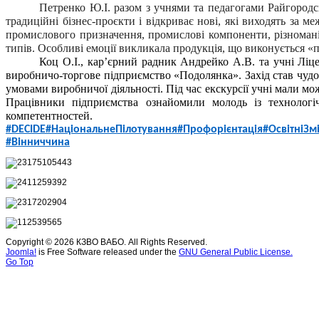
Петренко Ю.І. разом з учнями та педагогами Райгород
традиційні бізнес-проєкти і відкриває нові, які виходять за 
промислового призначення, промислові компоненти, різноманіт
типів. Особливі емоції викликала продукція, що виконується «п
Коц О.І., кар’єрний радник Андрейко А.В. та учні Л
виробничо-торгове підприємство «Подолянка». Захід став чудо
умовами виробничої діяльності. Під час екскурсії учні мали мо
Працівники підприємства ознайомили молодь із технологі
компетентностей.
#DECIDE
#НаціональнеПілотування
#Профорієнтація
#ОсвітніЗм
#Вінниччина
Copyright © 2026 КЗВО ВАБО. All Rights Reserved.
Joomla!
is Free Software released under the
GNU General Public License.
Go Top