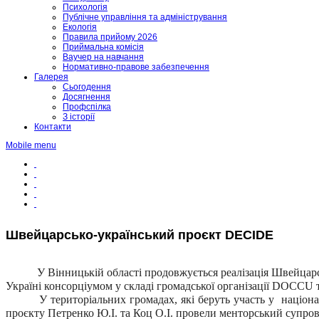
Психологія
Публічне управління та адміністрування
Екологія
Правила прийому 2026
Приймальна комісія
Ваучер на навчання
Нормативно-правове забезпечення
Галерея
Сьогодення
Досягнення
Профспілка
З історії
Контакти
Mobile menu
Швейцарсько-український проєкт DECIDE
У Вінницькій області продовжується реалізація Швейцарсько
Україні консорціумом у складі громадської організації DOCCU 
У територіальних громадах, які беруть участь у націона
проєкту Петренко Ю.І. та Коц О.І. провели менторський супров