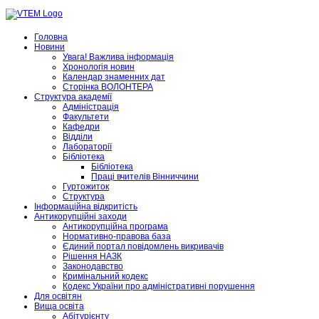
Головна
Новини
Увага! Важлива інформація
Хронологія новин
Календар знаменних дат
Сторінка ВОЛОНТЕРА
Структура академії
Адміністрація
Факультети
Кафедри
Відділи
Лабораторії
Бібліотека
Бібліотека
Праці вчителів Вінниччини
Гуртожиток
Структура
Інформаційна відкритість
Антикорупційні заходи
Антикорупційна програма
Нормативно-правова база
Єдиний портал повідомлень викривачів
Рішення НАЗК
Законодавство
Кримінальний кодекс
Кодекс України про адміністративні порушення
Для освітян
Вища освіта
Абітурієнту