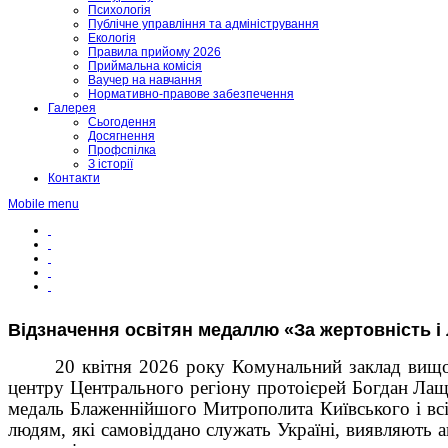
Психологія
Публічне управління та адміністрування
Екологія
Правила прийому 2026
Приймальна комісія
Ваучер на навчання
Нормативно-правове забезпечення
Галерея
Сьогодення
Досягнення
Профспілка
З історії
Контакти
Mobile menu
Відзначення освітян медаллю «За жертовність і
20 квітня 2026 року Комунальний заклад вищої
центру Центрального регіону протоієрей Богдан Лащ
медаль Блаженнійшого Митрополита Київського і всіє
людям, які самовіддано служать Україні, виявляють 