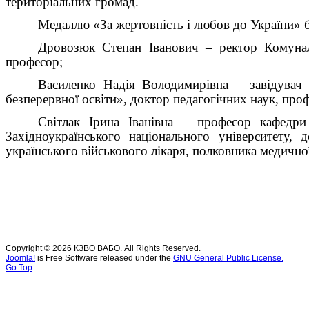
територіальних громад.
Медаллю «За жертовність і любов до України» 
Дровозюк Степан Іванович – р
ектор
Комунал
професор
;
Василенко Надія Володимирівна – завідувач
безперервної освіти», доктор педагогічних наук, проф
Світлак Ірина Іванівна – професор кафедри 
Західноукраїнського національного університету,
українського військового лікаря, полковника медично
Copyright © 2026 КЗВО ВАБО. All Rights Reserved.
Joomla!
is Free Software released under the
GNU General Public License.
Go Top