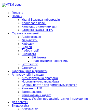
Головна
Новини
Увага! Важлива інформація
Хронологія новин
Календар знаменних дат
Сторінка ВОЛОНТЕРА
Структура академії
Адміністрація
Факультети
Кафедри
Відділи
Лабораторії
Бібліотека
Бібліотека
Праці вчителів Вінниччини
Гуртожиток
Структура
Інформаційна відкритість
Антикорупційні заходи
Антикорупційна програма
Нормативно-правова база
Єдиний портал повідомлень викривачів
Рішення НАЗК
Законодавство
Кримінальний кодекс
Кодекс України про адміністративні порушення
Для освітян
Вища освіта
Абітурієнту