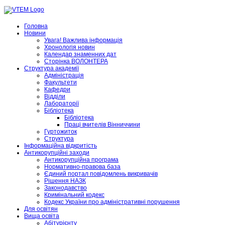
Головна
Новини
Увага! Важлива інформація
Хронологія новин
Календар знаменних дат
Сторінка ВОЛОНТЕРА
Структура академії
Адміністрація
Факультети
Кафедри
Відділи
Лабораторії
Бібліотека
Бібліотека
Праці вчителів Вінниччини
Гуртожиток
Структура
Інформаційна відкритість
Антикорупційні заходи
Антикорупційна програма
Нормативно-правова база
Єдиний портал повідомлень викривачів
Рішення НАЗК
Законодавство
Кримінальний кодекс
Кодекс України про адміністративні порушення
Для освітян
Вища освіта
Абітурієнту