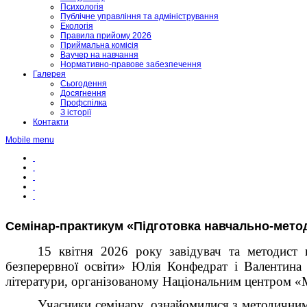
Психологія
Публічне управління та адміністрування
Екологія
Правила прийому 2026
Приймальна комісія
Ваучер на навчання
Нормативно-правове забезпечення
Галерея
Сьогодення
Досягнення
Профспілка
З історії
Контакти
Mobile menu
Семінар-практикум «Підготовка навчально-методи
15 квітня 2026 року завідувач та методист 
безперервної освіти» Юлія Конфедрат і Валентина З
літератури, організованому Національним центром «М
Учасники семінару ознайомилися з методичними