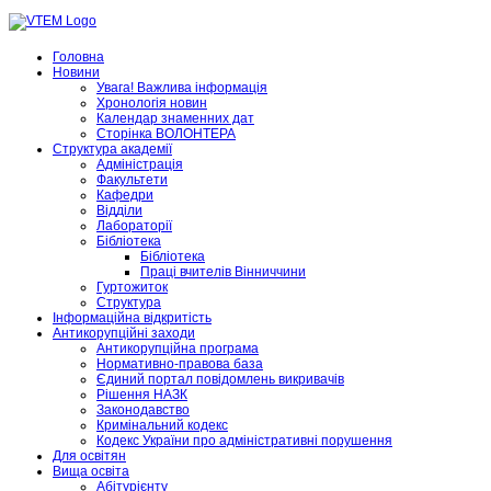
Головна
Новини
Увага! Важлива інформація
Хронологія новин
Календар знаменних дат
Сторінка ВОЛОНТЕРА
Структура академії
Адміністрація
Факультети
Кафедри
Відділи
Лабораторії
Бібліотека
Бібліотека
Праці вчителів Вінниччини
Гуртожиток
Структура
Інформаційна відкритість
Антикорупційні заходи
Антикорупційна програма
Нормативно-правова база
Єдиний портал повідомлень викривачів
Рішення НАЗК
Законодавство
Кримінальний кодекс
Кодекс України про адміністративні порушення
Для освітян
Вища освіта
Абітурієнту