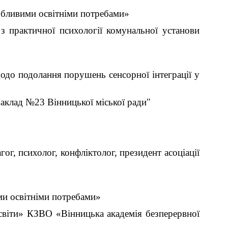
собливими освітніми потребами»
з практичної психології комунальної установи
одо подолання порушень сенсорної інтеграції у
аклад №23 Вінницької міської ради"
ог, психолог, конфліктолог, президент асоціації
ми освітніми потребами»
освіти» КЗВО «Вінницька академія безперервної