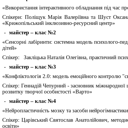
«Використання інтерактивного обладнання під час пр
Спікери: Поліщук Марія Валеріївна та Шуст Оксана
«Крижопільський інклюзивно-ресурсний центр»
-
майстер – клас №2
«Сенсорні лабіринти: системна модель психолого-пед
дітей»
Спікер: Закліцька Наталія Олегівна, практичний пси
-
майстер – клас №3
«Конфліктологія 2.0: модель емоційного контролю "с
Спікер: Геннадій Чепурний - засновник міжнародної ш
розвитку творчої особистості «Варто»
-
майстер – клас №4
«Нейропластичність мозку та засоби нейрогімнастики 
Спікер: Царівський Святослав Анатолійович, методи
освіти»