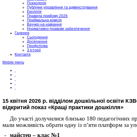
Психологія
Публічне управління та адміністрування
Екологія
Правила прийому 2026
Приймальна комісія
Ваучер на навчання
Нормативно-правове забезпечення
Галерея
Сьогодення
Досягнення
Профспілка
З історії
Контакти
Mobile menu
15 квітня 2026 р. відділом дошкільної освіти К
відкритий показ «Кращі практики дошкілля»
До участі долучилися близько 180 педагогічних пра
мали можливість обрати одну із п’яти платформ за у
-
майстер – клас №1