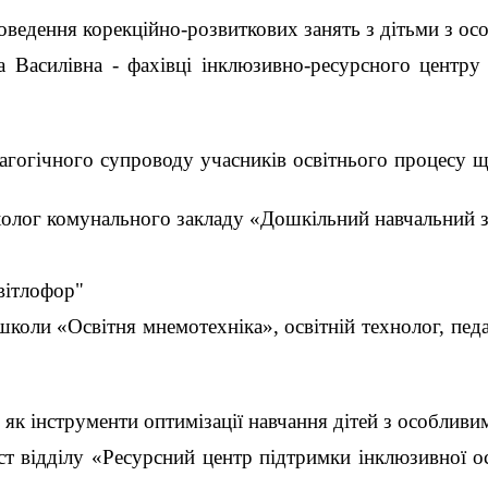
оведення корекційно-розвиткових занять з дітьми з о
 Василівна - фахівці інклюзивно-ресурсного центру 
агогічного супроводу учасників освітнього процесу щ
холог комунального закладу «Дошкільний навчальний з
вітлофор"
коли «Освітня мнемотехніка», освітній технолог, педаг
як інструменти оптимізації навчання дітей з особливи
ст відділу «Ресурсний центр підтримки інклюзивної 