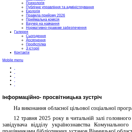
Психологія
Публічне управління та адміністрування
Екологія
Правила прийому 2026
Приймальна комісія
Ваучер на навчання
Нормативно-правове забезпечення
Галерея
Сьогодення
Досягнення
Профспілка
З історії
Контакти
Mobile menu
Інформаційно- просвітницька зустріч
На виконання обласної цільової соціальної прогр
12 травня 2025 року в читальній залі головного
завідувача відділу українознавства Комунальног
працівниками бібліотечних установ Вінницької област