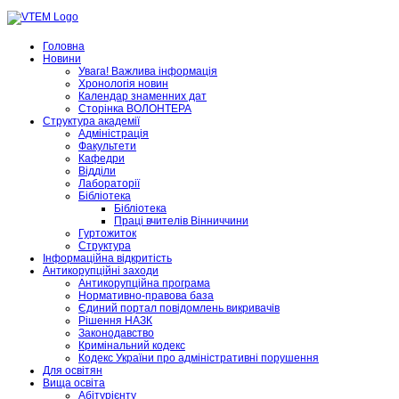
Головна
Новини
Увага! Важлива інформація
Хронологія новин
Календар знаменних дат
Сторінка ВОЛОНТЕРА
Структура академії
Адміністрація
Факультети
Кафедри
Відділи
Лабораторії
Бібліотека
Бібліотека
Праці вчителів Вінниччини
Гуртожиток
Структура
Інформаційна відкритість
Антикорупційні заходи
Антикорупційна програма
Нормативно-правова база
Єдиний портал повідомлень викривачів
Рішення НАЗК
Законодавство
Кримінальний кодекс
Кодекс України про адміністративні порушення
Для освітян
Вища освіта
Абітурієнту