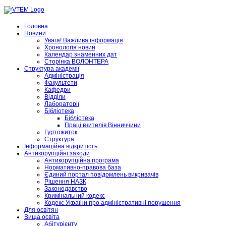
Головна
Новини
Увага! Важлива інформація
Хронологія новин
Календар знаменних дат
Сторінка ВОЛОНТЕРА
Структура академії
Адміністрація
Факультети
Кафедри
Відділи
Лабораторії
Бібліотека
Бібліотека
Праці вчителів Вінниччини
Гуртожиток
Структура
Інформаційна відкритість
Антикорупційні заходи
Антикорупційна програма
Нормативно-правова база
Єдиний портал повідомлень викривачів
Рішення НАЗК
Законодавство
Кримінальний кодекс
Кодекс України про адміністративні порушення
Для освітян
Вища освіта
Абітурієнту