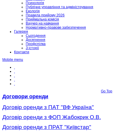
Психологія
Публічне управління та адміністрування
Екологія
Правила прийому 2026
Приймальна комісія
Ваучер на навчання
Нормативно-правове забезпечення
Галерея
Сьогодення
Досягнення
Профспілка
З історії
Контакти
Mobile menu
Go Top
Договори оренди
Договір оренди з ПАТ "ВФ Україна"
Договір оренди з ФОП Жабокрик О.В.
Договір оренди з ПРАТ "Київстар"